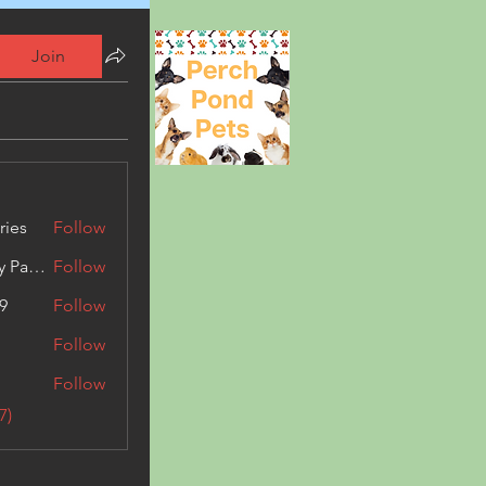
Join
ries
Follow
Kashmir Holiday Package
Follow
9
Follow
Follow
Follow
7)