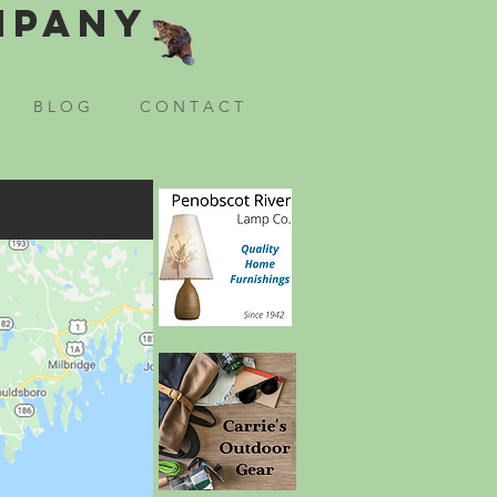
mpany
B L O G
C O N T A C T