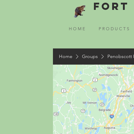
Fort 
H O M E
P R O D U C T S
Home
Groups
Penobscott 