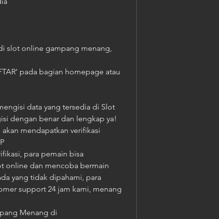
dia
udi slot online gampang menang, 
FTAR’ pada bagian homepage atau 
engisi data yang tersedia di Slot 
gisi dengan benar dan lengkap ya!
akan mendapatkan verifikasi 
HP
fikasi, para pemain bisa 
t online dan mencoba bermain
da yang tidak dipahami, para 
mer support 24 jam kami, menang 
mpang Menang di 