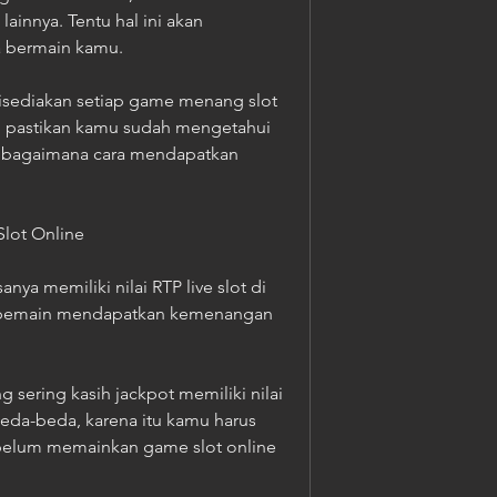
lainnya. Tentu hal ini akan 
a bermain kamu.
disediakan setiap game menang slot 
u pastikan kamu sudah mengetahui 
n bagaimana cara mendapatkan 
Slot Online
ya memiliki nilai RTP live slot di 
n pemain mendapatkan kemenangan 
 sering kasih jackpot memiliki nilai 
beda-beda, karena itu kamu harus 
belum memainkan game slot online 