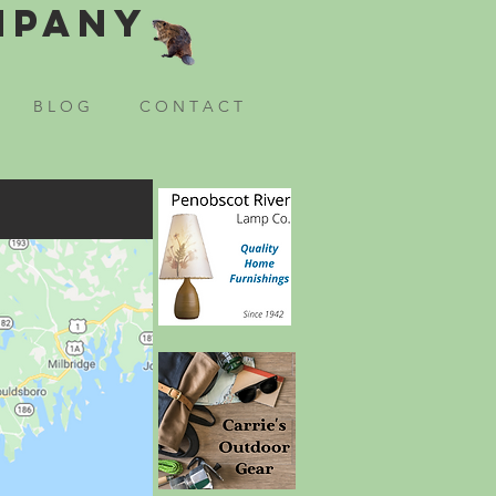
mpany
B L O G
C O N T A C T