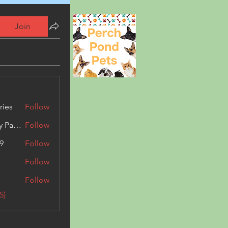
Join
ries
Follow
Kashmir Holiday Package
Follow
9
Follow
Follow
Follow
5)