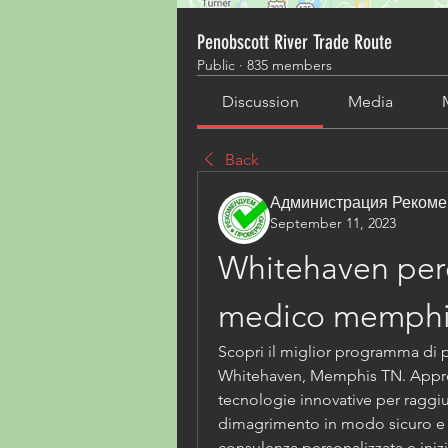
Penobscott River Trade Route
Public
·
835 members
Discussion
Media
Back
Администрация Рекоме
September 11, 2023
Whitehaven perd
medico memphi
Scopri il miglior programma di 
Whitehaven, Memphis TN. Approfi
tecnologie innovative per raggiun
dimagrimento in modo sicuro e d
consulenza personalizzata e inizi