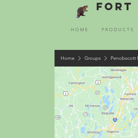
Fort 
H O M E
P R O D U C T S
Home
Groups
Penobscott 