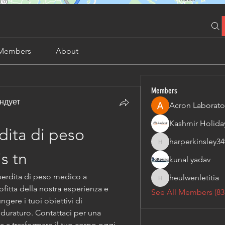
Members
About
Members
ндует
Acron Laborato
ita di peso 
harperkinsley34
harperkinsley349
s tn
kunal yadav
perdita di peso medico a 
heulwenletitia
heulwenletitia
tta della nostra esperienza e 
See All Members (83
gere i tuoi obiettivi di 
uraturo. Contattaci per una 
a a trasformare il tuo corpo oggi 