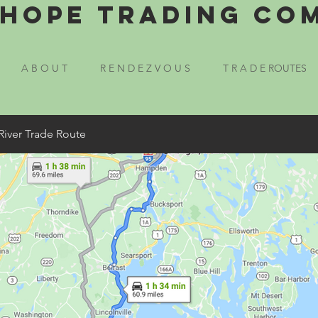
Hope Trading Co
A B O U T
R E N D E Z V O U S
T R A D E ROUTES
River Trade Route