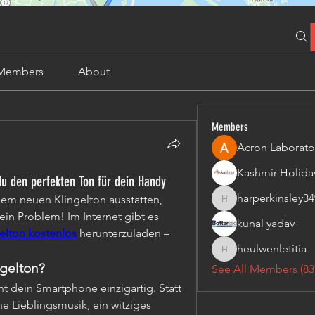
Members
About
Members
Acron Laborato
du den perfekten Ton für dein Handy
harperkinsley34
em neuen Klingelton ausstatten, 
harperkinsley349
n Problem! Im Internet gibt es 
kunal yadav
elton kostenlos
 herunterzuladen – 
heulwenletitia
heulwenletitia
gelton?
See All Members (83
t dein Smartphone einzigartig. Statt 
 Lieblingsmusik, ein witziges 