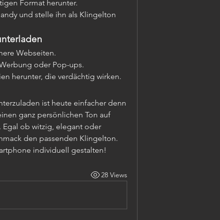
tigen Format herunter.
ndy und stelle ihn als Klingelton 
unterladen
here Webseiten.
l Werbung oder Pop-ups.
n herunter, die verdächtig wirken.
nterzuladen ist heute einfacher denn 
einen ganz persönlichen Ton auf 
gal ob witzig, elegant oder 
schmack den passenden Klingelton. 
rtphone individuell gestalten!
28 Views