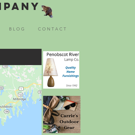
mpany
B L O G
C O N T A C T