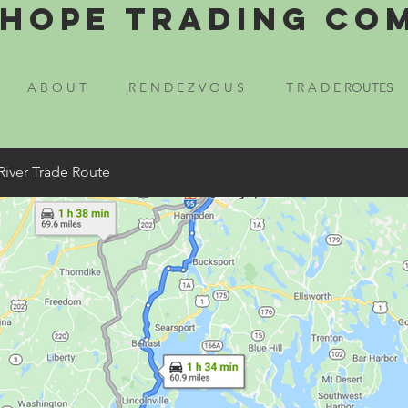
Hope Trading Co
A B O U T
R E N D E Z V O U S
T R A D E ROUTES
River Trade Route