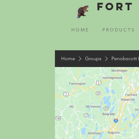
Fort 
H O M E
P R O D U C T S
Home
Groups
Penobscott 