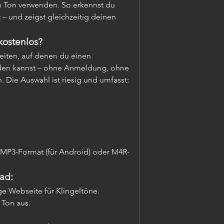
 Ton verwenden. So erkennst du 
 – und zeigst gleichzeitig deinen 
kostenlos?
Im Netz gibt es zahlreiche Webseiten, auf denen du einen 
aden kannst – ohne Anmeldung, ohne 
 Die Auswahl ist riesig und umfasst:
 MP3-Format (für Android) oder M4R-
ad:
ge Webseite für Klingeltöne.
Ton aus.