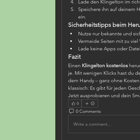
Lade den Klingelton im rich
Speichere ihn auf deinem Ha
ein.
Sicherheitstipps beim Her
Nutze nur bekannte und sic
Vermeide Seiten mit zu vie
Lade keine Apps oder Dateie
Fazit
Einen 
Klingelton kostenlos
 heru
je. Mit wenigen Klicks hast du d
dem Handy – ganz ohne Kosten. E
klassisch: Es gibt für jeden Ge
Jetzt ausprobieren und dein Sma
0
0 Comments
Write a comment...