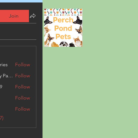
Join
ries
Follow
Kashmir Holiday Package
Follow
9
Follow
Follow
Follow
7)