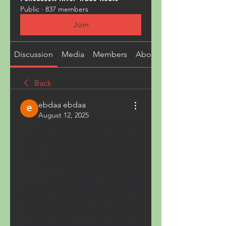
Public
·
837 members
Join
Discussion
Media
Members
About
Back
ebdaa ebdaa
August 12, 2025
يُعد نقل العفش في منطقة جازان 
جزءاً لا يتجزأ من حركة النمو السكاني 
والتوسع العمراني الذي تشهده المدن 
الجنوبية، خصوصاً في أبو عريش 
وصبيا، حيث أصبح التنقل بين 
المساكن، أو الانتقال إلى مدن أخرى، 
أمراً شائعاً ناتجاً عن تطورات اقتصادية 
واجتماعية متعددة. ومع تزايد الحاجة 
إلى السكن الحديث، وتحديث المباني، 