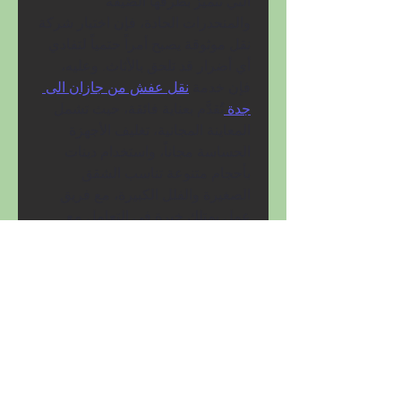
التي تتميز بطرقها الضيقة 
والمنحدرات الحادة، فإن اختيار شركة 
نقل موثوقة يصبح أمراً حتمياً لتفادي 
أي أضرار قد تلحق بالأثاث. وعليه، 
فإن خدمة 
نقل عفش من جازان الى 
جدة 
تُقدَّم بعناية فائقة، حيث تشمل 
المعاينة المجانية، تغليف الأجهزة 
الحساسة مجاناً، واستخدام دينات 
بأحجام متنوعة تناسب الشقق 
الصغيرة والفلل الكبيرة، مع فريق 
عمل يمتلك خبرة في التعامل مع 
الظروف الجوية المختلفة. وتمتد 
مصداقية الشركة إلى ما بعد التسليم، 
من خلال متابعة ما بعد الخدمة للتأكد 
من رضا العميل التام، مما جعلها 
تحظى بثقة أكثر من 8500 عميل في 
المنطقة الجنوبية، ومعدل رضا يبلغ 
99.8%.
0