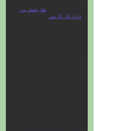
الانتقال دون ضغوط مالية. وفي هذا 
الإطار، تُقدَّم خدمة 
نقل عفش من 
جازان الى الرياض 
بأسعار تنافسية، 
مع تغليف احترافي مجاني، وضمان 
شامل، ومتابعة مستمرة طوال مدة 
النقل، مما يجعلها الخيار الأمثل لمن 
يخططون للانتقال إلى العاصمة.
كما أن حركة التنقل إلى الدمام تُعد 
من التوجهات المهمة بين سكان 
جازان، خصوصاً لأغراض العمل في 
القطاعات الصناعية والتجارية، حيث 
تمثل المدينة مركزاً اقتصادياً كبيراً في 
شرق المملكة. ونظراً لطبيعة الطرق 
الصحراوية الطويلة، ودرجات الحرارة 
المرتفعة، فإن نقل العفش يتطلب 
وسيلة نقل مغلقة ومبطنة من الداخل 
لحماية الأثاث من الغبار، والحرارة، 
والاهتزازات المستمرة. وهنا تبرز ميزة 
الاعتماد على شركة تمتلك أسطولاً 