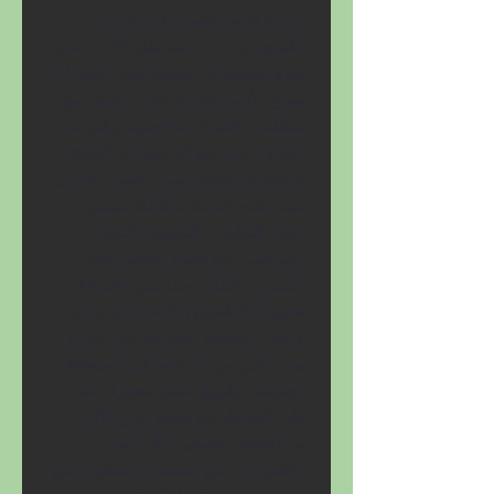
وزيادة فرص العمل في المدن 
الكبرى، برزت خدمة نقل الأثاث كحل 
حيوي يسهم في تسهيل هذه التحولات، 
ويمنح الأسر القدرة على التكيف مع 
متطلبات الحياة المعاصرة. وفي هذا 
السياق، تبرز شركة ممرات الخليج 
كرائدة في مجال نقل العفش بجازان، 
حيث تقدم خدمة متكاملة تشمل 
الفك، التغليف، التحميل، النقل، 
والتركيب، مع ضمان شامل ضد 
الكسر أو التلف، مما يمنح العملاء 
شعوراً بالاطمئنان التام خلال رحلة 
الانتقال. وتعتمد الشركة على خبرة 
تمتد لأكثر من 12 عاماً في المنطقة 
الجنوبية، وفريق عمل محترف مدرب 
على التعامل مع جميع أنواع الأثاث، 
من الشقق الصغيرة إلى الفلل 
والشركات، مع استخدام أسطول من 