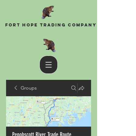
Fort Hope Trading Company
Groups
Penobscott River Trade Route