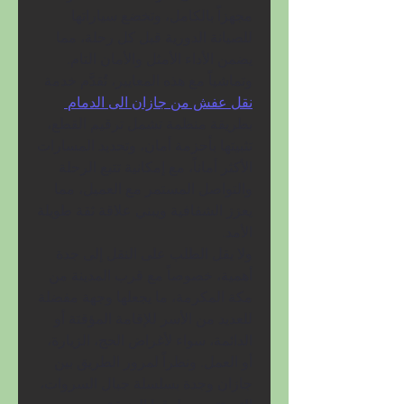
مجهزاً بالكامل، وتخضع سياراتها 
للصيانة الدورية قبل كل رحلة، مما 
يضمن الأداء الأمثل والأمان التام. 
وتماشياً مع هذه المعايير، تُقدَّم خدمة 
نقل عفش من جازان الى الدمام 
بطريقة منظمة تشمل ترقيم القطع، 
تثبيتها بأحزمة أمان، وتحديد المسارات 
الأكثر أماناً، مع إمكانية تتبع الرحلة 
والتواصل المستمر مع العميل، مما 
يعزز الشفافية ويبني علاقة ثقة طويلة 
الأمد.
ولا يقل الطلب على النقل إلى جدة 
أهمية، خصوصاً مع قرب المدينة من 
مكة المكرمة، ما يجعلها وجهة مفضلة 
للعديد من الأسر للإقامة المؤقتة أو 
الدائمة، سواء لأغراض الحج، الزيارة، 
أو العمل. ونظراً لمرور الطريق بين 
جازان وجدة بسلسلة جبال السروات، 