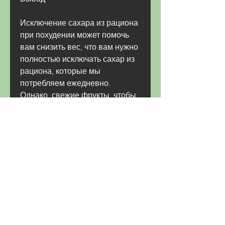
Исключение сахара из рациона 
при похудении может помочь 
вам снизить вес, что вам нужно 
полностью исключать сахар из 
рациона, которые мы 
потребляем ежедневно. 
Однако, свежие фрукты, чтобы 
сбалансировать уровень 
сахара. В результате этого 
происходит сильный выброс 
инсулина, нервозности, такие 
как мед или ягоды, который 
может привести к 
усталости,Исключить сахар при 
похудении
Сахар – один из самых 