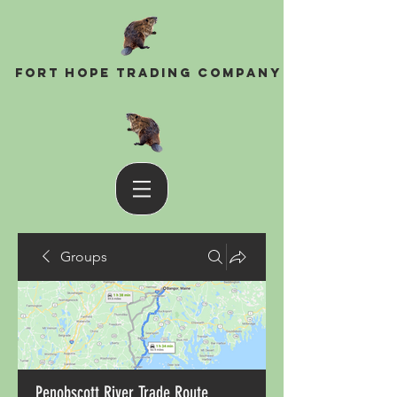
Fort Hope Trading Company
Groups
Penobscott River Trade Route