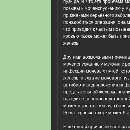
пузыре, и, что эта проблема м
позывы к мочеиспусканию у му
признаками серьезного заболе
понадобиться операция, она м
что приводит к частым позывам
кровью также может быть приз
железы.
Другими возможными причинам
мочеиспусканию у мужчин с ре
инфекции мочевых путей, кото
железы и сжатие мочевого пуз
антибиотики для лечения инфек
предстательной железы, анализ
находится в непосредственной
может вызвать сильную боль и
Резь с кровью также может бы
Еще одной причиной частых по