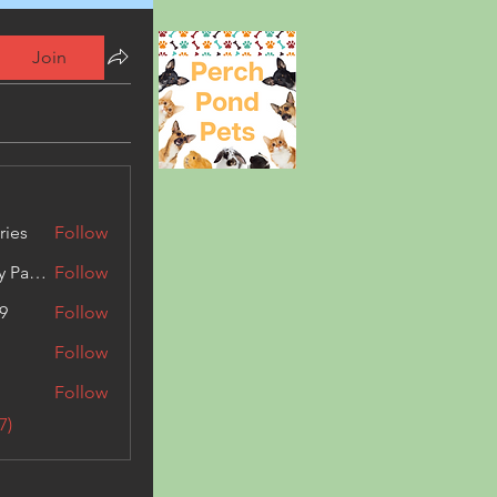
Join
ries
Follow
Kashmir Holiday Package
Follow
9
Follow
Follow
Follow
7)