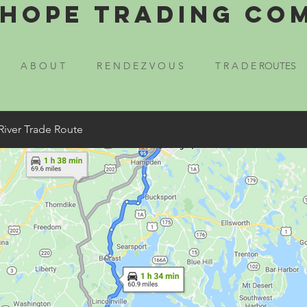
Hope Trading Co
A B O U T
R E N D E Z V O U S
T R A D E ROUTES
River Trade Route