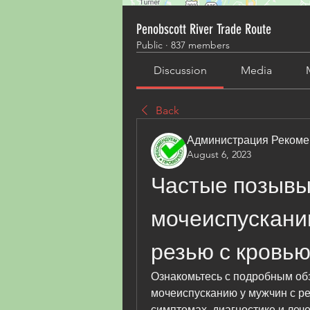
Penobscott River Trade Route
Public
·
837 members
Discussion
Media
Back
Администрация Рекоме
August 6, 2023
Частые позывы 
мочеиспусканию
резью с кровь
Ознакомьтесь с подробным обз
мочеиспусканию у мужчин с рез
симптомах, диагностике и лече