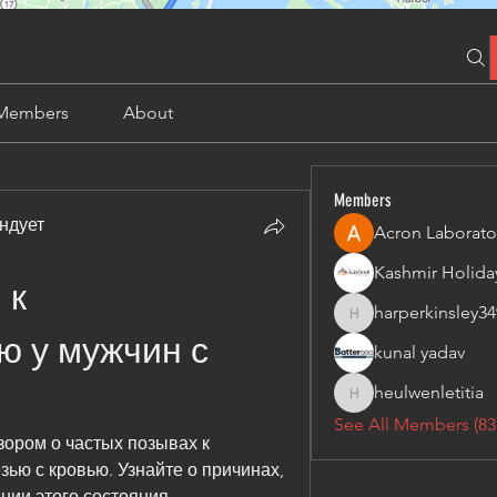
Members
About
Members
ндует
Acron Laborato
к 
harperkinsley34
harperkinsley349
 у мужчин с 
kunal yadav
heulwenletitia
ю
heulwenletitia
See All Members (83
ором о частых позывах к 
ью с кровью. Узнайте о причинах, 
нии этого состояния.