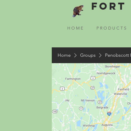
Fort 
H O M E
P R O D U C T S
Home
Groups
Penobscott 