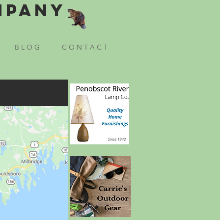
mpany
B L O G
C O N T A C T