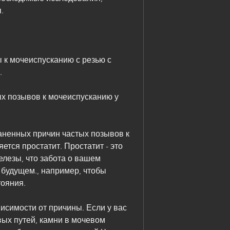
.
 к мочеиспусканию с резью с 
.
х позывов к мочеиспусканию у 
ненных причин частых позывов к 
тся простатит. Простатит - это 
лезы, что забота о вашем 
 будущем., например, чтобы 
тояния.
исимости от причины. Если у вас 
ых путей, камни в мочевом 