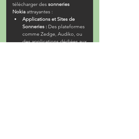
télécharger des 
sonneries 
Nokia
 attrayantes :
Applications et Sites de 
Sonneries :
 Des plateformes 
comme Zedge, Audiko, ou 
des applications dédiées aux 
"sonneries Nokia classiques" 
sur Google Play Store et 
l'App Store, proposent des 
collections complètes des 
sonneries originales et de 
leurs remixes.
YouTube et TikTok :
 Ces 
plateformes regorgent de 
vidéos compilant les 
sonneries Nokia classiques 
et leurs versions remixées, 
souvent avec des liens de 
téléchargement.