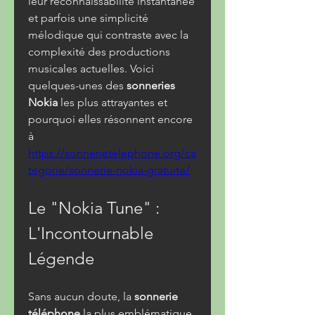
leur reconnaissabilité instantanée 
et parfois une simplicité 
mélodique qui contraste avec la 
complexité des productions 
musicales actuelles. Voici 
quelques-unes des 
sonneries 
Nokia
 les plus attrayantes et 
pourquoi elles résonnent encore 
à 
https://sonnerietelephone.org/ca
tegorie/sonnerie-nokia-gratuite/
Le "Nokia Tune" : 
L'Incontournable 
Légende
Sans aucun doute, la 
sonnerie 
téléphone
 la plus emblématique 