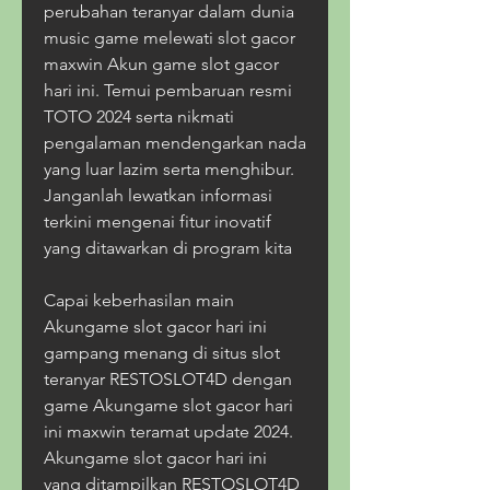
perubahan teranyar dalam dunia 
music game melewati slot gacor 
maxwin Akun game slot gacor 
hari ini. Temui pembaruan resmi 
TOTO 2024 serta nikmati 
pengalaman mendengarkan nada 
yang luar lazim serta menghibur. 
Janganlah lewatkan informasi 
terkini mengenai fitur inovatif 
yang ditawarkan di program kita 
Capai keberhasilan main 
Akungame slot gacor hari ini 
gampang menang di situs slot 
teranyar RESTOSLOT4D dengan 
game Akungame slot gacor hari 
ini maxwin teramat update 2024. 
Akungame slot gacor hari ini 
yang ditampilkan RESTOSLOT4D 