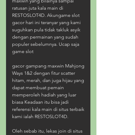
maxwin yang bilainya sampai 
ratusan juta kala main di 
RESTOSLOT4D. Akungame slot 
gacor hari ini teranyar yang kami 
suguhkan pula tidak takluk asyik 
dengan permainan yang sudah 
populer sebelumnya. Ucap saja 
game slot 
gacor gampang maxwin Mahjong 
Ways 1&2 dengan fitur scatter 
hitam, merah, dan juga hijau yang 
dapat membuat pemain 
memperoleh hadiah yang luar 
biasa Keadaan itu bisa jadi 
referensi kala main di situs terbaik 
kami ialah RESTOSLOT4D. 
Oleh sebab itu, lekas join di situs 