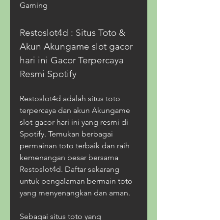
Gaming
Restoslot4d : Situs Toto & 
Akun Akungame slot gacor 
hari ini Gacor Terpercaya 
Resmi Spotify
Restoslot4d adalah situs toto 
terpercaya dan akun Akungame 
slot gacor hari ini yang resmi di 
Spotify. Temukan berbagai 
permainan toto terbaik dan raih 
kemenangan besar bersama 
Restoslot4d. Daftar sekarang 
untuk pengalaman bermain toto 
yang menyenangkan dan aman.
Sebagai situs toto yang 