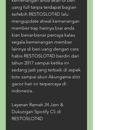
kemenangan anda akan di beri 
uang full tanpa terdapat bagian 
terlebih RESTOSLOT4D lalu 
mengupdate ahwal kemenangan 
member tiap harinya biar anda 
kian benar-benar percaya kalau 
segala kemenangan member 
lainnya di beri uang dengan cara 
habis RESTOSLOT4D berdiri dari 
tahun 2017 sampai ketika ini 
sedang jadi yang terbaik di aspek 
toto sampai akun Akungame slot 
gacor hari ini terpercaya di 
indonesia.
Layanan Ramah 24 Jam & 
Dukungan Spotify CS di 
RESTOSLOT4D