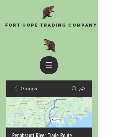
Fort Hope Trading Company
Groups
Penobscott River Trade Route