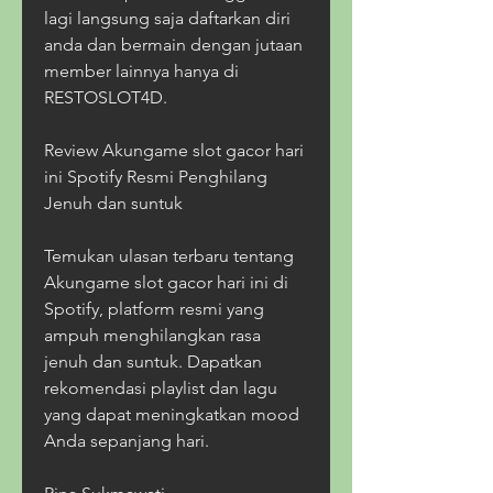
lagi langsung saja daftarkan diri 
anda dan bermain dengan jutaan 
member lainnya hanya di 
RESTOSLOT4D.
Review Akungame slot gacor hari 
ini Spotify Resmi Penghilang 
Jenuh dan suntuk
Temukan ulasan terbaru tentang 
Akungame slot gacor hari ini di 
Spotify, platform resmi yang 
ampuh menghilangkan rasa 
jenuh dan suntuk. Dapatkan 
rekomendasi playlist dan lagu 
yang dapat meningkatkan mood 
Anda sepanjang hari.