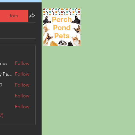
Join
ries
Follow
Kashmir Holiday Package
Follow
9
Follow
Follow
Follow
7)