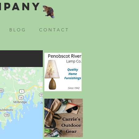
mpany
B L O G
C O N T A C T