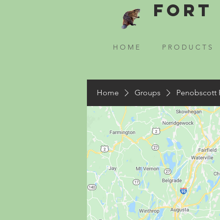
Fort 
H O M E
P R O D U C T S
Home
Groups
Penobscott 