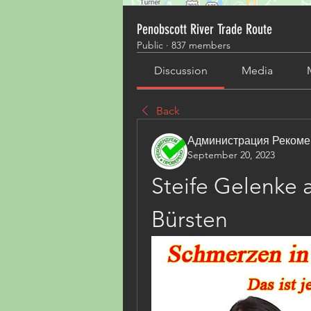
Penobscott River Trade Route
Public
·
837 members
Discussion
Media
Back
Администрация Рекоме
September 20, 2023
Steife Gelenke 
Bürsten