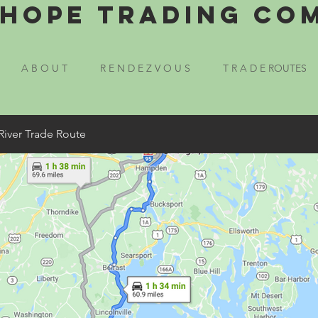
Hope Trading Co
A B O U T
R E N D E Z V O U S
T R A D E ROUTES
River Trade Route