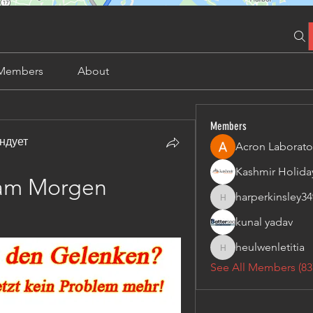
Members
About
Members
ндует
Acron Laborato
am Morgen 
harperkinsley34
harperkinsley349
kunal yadav
heulwenletitia
heulwenletitia
See All Members (83