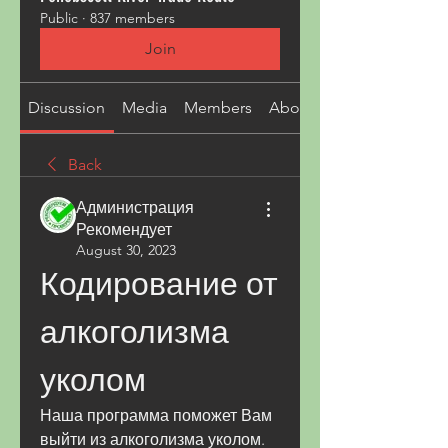
Public
·
837 members
Join
Discussion
Media
Members
About
Back
Администрация
Рекомендует
August 30, 2023
Кодирование от 
алкоголизма 
уколом
Наша программа поможет Вам 
выйти из алкоголизма уколом. 