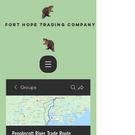
Fort Hope Trading Company
Groups
Penobscott River Trade Route