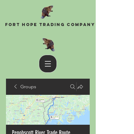
Fort Hope Trading Company
Groups
Penobscott River Trade Route