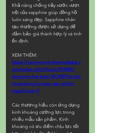
Khả năng chống trầy xước vượt 
trội của sapphire giúp đồng hồ 
luôn sáng đẹp. Sapphire nhân 
tạo thường được sử dụng để 
đảm bảo giá thành hợp lý và tính 
ổn định.
XEM THÊM: 
https://community.thermaltake.c
om/index.php?/topic/510960-
dong-ho-hai-trieu-%C4%91ia-chi-
mua-dong-ho-cao-cap-chinh-
ngach-loai-1/
Các thương hiệu còn ứng dụng 
kính khoáng cường lực trong 
nhiều mẫu sản phẩm. Kính 
khoáng có ưu điểm chịu lực tốt 