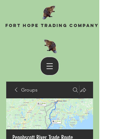
Fort Hope Trading Company
Groups
Penobscott River Trade Route