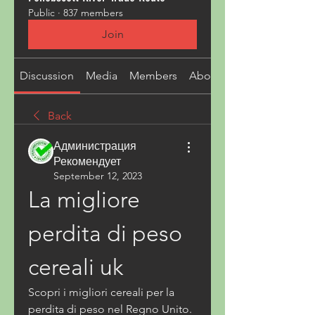
Public
·
837 members
Join
Discussion
Media
Members
About
Back
Администрация
Рекомендует
September 12, 2023
La migliore 
perdita di peso 
cereali uk
Scopri i migliori cereali per la 
perdita di peso nel Regno Unito. 