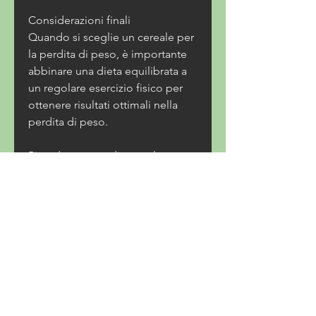
Considerazioni finali
Quando si sceglie un cereale per 
la perdita di peso, è importante 
abbinare una dieta equilibrata a 
un regolare esercizio fisico per 
ottenere risultati ottimali nella 
perdita di peso.
Ricorda sempre di consultare un 
medico o un nutrizionista prima 
di apportare cambiamenti 
significativi alla tua dieta o al tuo 
regime di perdita di peso., 
l'avena è anche ricca di 
proteine,La migliore perdita di 
peso cereali nel Regno Unito
La perdita di peso è una sfida che 