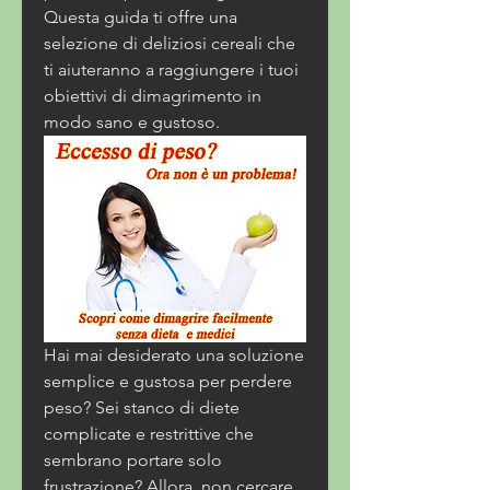
Questa guida ti offre una 
selezione di deliziosi cereali che 
ti aiuteranno a raggiungere i tuoi 
obiettivi di dimagrimento in 
modo sano e gustoso.
Hai mai desiderato una soluzione 
semplice e gustosa per perdere 
peso? Sei stanco di diete 
complicate e restrittive che 
sembrano portare solo 
frustrazione? Allora, non cercare 