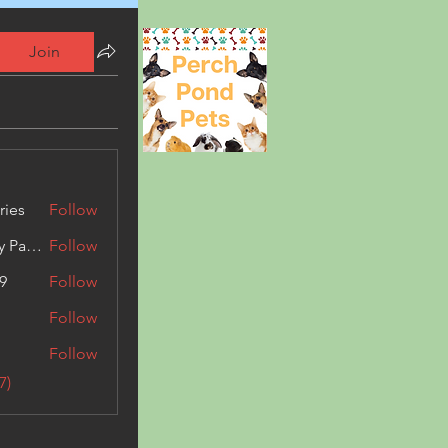
Join
ries
Follow
Kashmir Holiday Package
Follow
9
Follow
Follow
Follow
7)