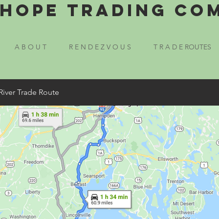
Hope Trading Co
A B O U T
R E N D E Z V O U S
T R A D E ROUTES
River Trade Route