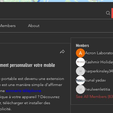
Members
About
Members
Acron Laborato
mment personnaliser votre mobile
harperkinsley34
harperkinsley349
portable est devenu une extension 
kunal yadav
e est une manière simple d’affirmer 
heulwenletitia
une 
sonnerie téléphone 
heulwenletitia
See All Members (83
ique à votre appareil ? Découvrez 
 télécharger et installer des 
licité.