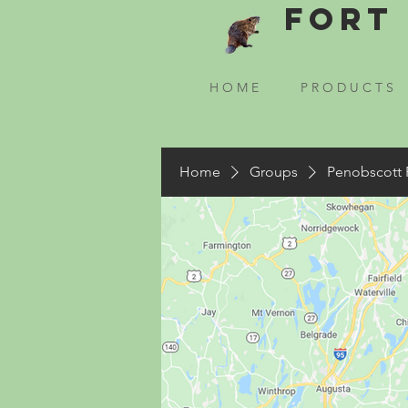
Fort 
H O M E
P R O D U C T S
Home
Groups
Penobscott 