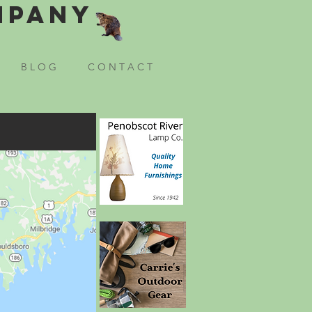
mpany
B L O G
C O N T A C T