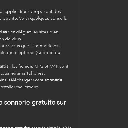
Aujourd’hui, de nombreux sites et applications proposent des 
e qualité. Voici quelques conseils 
bles
 : privilégiez les sites bien 
es de virus.
ssurez-vous que la sonnerie est 
le de téléphone (Android ou 
dards
 : les fichiers MP3 et M4R sont 
tous les smartphones.
insi télécharger votre 
sonnerie 
’installer facilement.
sonnerie gratuite sur 
éphone gratuite
 est très simple. Voici 