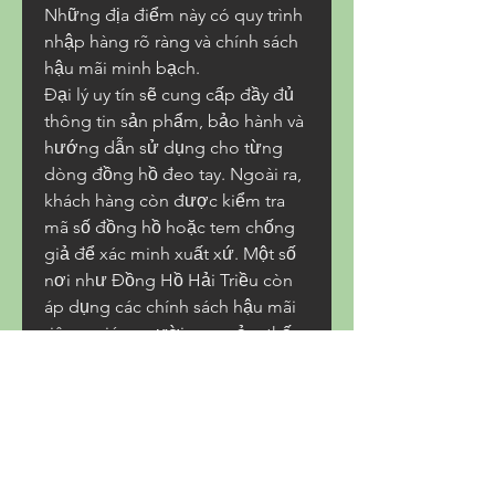
Những địa điểm này có quy trình 
nhập hàng rõ ràng và chính sách 
hậu mãi minh bạch.
Đại lý uy tín sẽ cung cấp đầy đủ 
thông tin sản phẩm, bảo hành và 
hướng dẫn sử dụng cho từng 
dòng đồng hồ đeo tay. Ngoài ra, 
khách hàng còn được kiểm tra 
mã số đồng hồ hoặc tem chống 
giả để xác minh xuất xứ. Một số 
nơi như Đồng Hồ Hải Triều còn 
áp dụng các chính sách hậu mãi 
riêng, giúp người mua cảm thấy 
yên tâm hơn.
Khám phá bộ sưu tập 
đồng hồ 
đeo tay
 chính hãng, đẳng cấp. 
Xem thêm thông tin ngay!