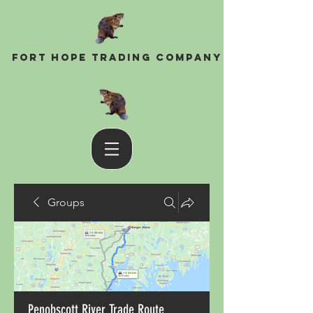
Fort Hope Trading Company
Groups
Penobscott River Trade Route