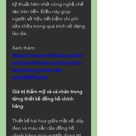
kỹ thuật hơn nhờ công nghệ chế 
tạo tiên tiến. Điều này giúp 
người sở hữu tiết kiệm chi phí 
sửa chữa trong quá trình sử dụng 
lâu dài.
Xem thêm: 
https://www.anninhthudo.vn/don
g-ho-hai-trieu-lam-gi-truoc-thuc-
trang-hang-gia-tran-lan-
post564899.antd
Giá trị thẩm mỹ và cá nhân trong 
từng thiết kế đồng hồ chính 
hãng
Thiết kế hài hòa giữa mặt số, dây 
đeo và màu sắc của đồng hồ 
chính hãng giúp người dùng tự 