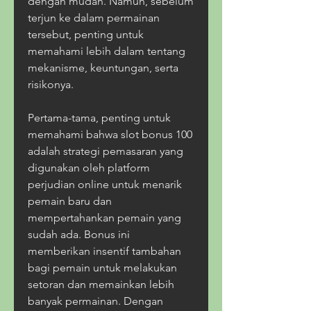
dengan mudah. Namun, sebelum 
terjun ke dalam permainan 
tersebut, penting untuk 
memahami lebih dalam tentang 
mekanisme, keuntungan, serta 
risikonya.
Pertama-tama, penting untuk 
memahami bahwa slot bonus 100 
adalah strategi pemasaran yang 
digunakan oleh platform 
perjudian online untuk menarik 
pemain baru dan 
mempertahankan pemain yang 
sudah ada. Bonus ini 
memberikan insentif tambahan 
bagi pemain untuk melakukan 
setoran dan memainkan lebih 
banyak permainan. Dengan 