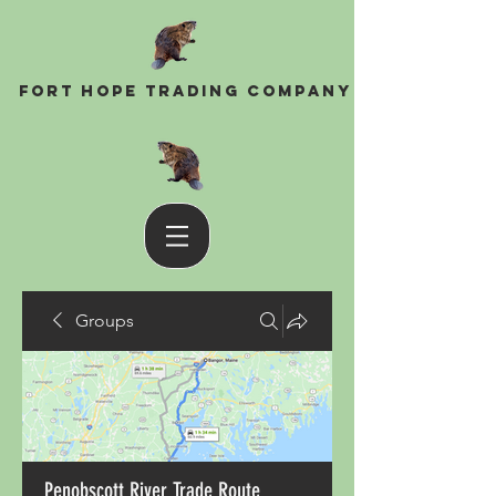
Fort Hope Trading Company
Groups
Penobscott River Trade Route