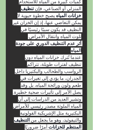
كميات كبيرة من المياه للاستخدام 
المنزلي أو الصناعي، فإن 
تنظيف 
خزانات المياه 
يصبح خطوة حيوية لا 
يمكن التغاضي عنها، إذ إن الخزان غير 
النظيف قد يكون سببًا رئيسيًا في 
تلوث المياه وانتقال الأمراض.
أثر عدم التنظيف الدوري على جودة 
المياه
عندما تُترك خزانات المياه دون 
تنظيف لفترات طويلة، تتراكم 
الرواسب والطحالب والبكتيريا داخل 
الجدران، ما يؤدي إلى تغيرات في 
طعم ولون ورائحة المياه، بل وقد 
يصل الأمر إلى تأثيرات صحية خطيرة. 
وتشير العديد من الدراسات إلى أن 
المياه الملوثة مصدر رئيسي للأمراض 
البكتيرية مثل الإشريكية القولونية 
والتيفوئيد، وهو ما يجعل من 
التنظيف 
المنتظم للخزانات 
أمرًا ضروريًا 