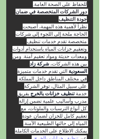
للحفاظ على الصحة العامة.
دور الشركات المتخصصة في ضمان 
جودة التنظيف
نظراً لأهمية هذه المهمة، أصبحت 
الحاجة ملحة إلى اللجوء إلى شركات 
متخصصة تقدم خدمات تنظيف 
وتعقيم خزانات المياه باستخدام أدوات 
ومعدات حديثة ومواد تعقيم آمنة. ومن 
بين هذه الشركات، 
شركة زاد 
السعودية 
التي تقدم خدمات متميزة 
في مختلف المناطق داخل المملكة.
على سبيل المثال، توفر الشركة 
خدمة 
تنظيف خزانات بالخرج 
بفريق 
مدرب وأساليب علمية تضمن إزالة 
كل أنواع الترسبات والملوثات، مع 
تعقيم كامل للخزان لضمان عودة 
المياه إلى حالتها الطبيعية الآمنة. 
يمكنك الاطلاع على الخدمات الكاملة 
عبر 
تنظيف خزانات بالخرج 
.