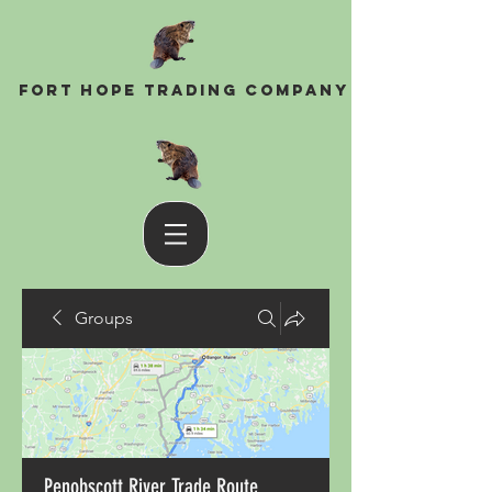
Fort Hope Trading Company
Groups
Penobscott River Trade Route