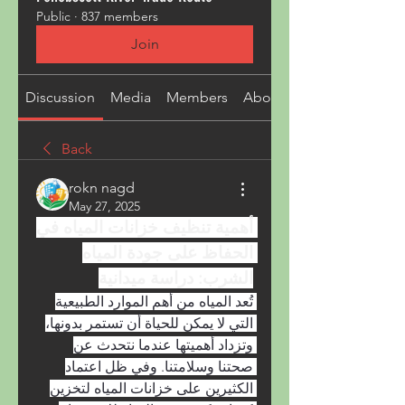
Public
·
837 members
Join
Discussion
Media
Members
About
Back
rokn nagd
May 27, 2025
أهمية تنظيف خزانات المياه في 
الحفاظ على جودة المياه 
الشرب: دراسة ميدانية
تُعد المياه من أهم الموارد الطبيعية 
التي لا يمكن للحياة أن تستمر بدونها، 
وتزداد أهميتها عندما نتحدث عن 
صحتنا وسلامتنا. وفي ظل اعتماد 
الكثيرين على خزانات المياه لتخزين 