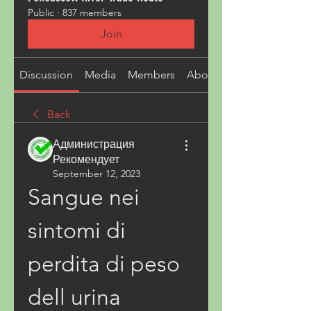
Public
·
837 members
Join
Discussion
Media
Members
About
Back
Администрация
Рекомендует
September 12, 2023
Sangue nei 
sintomi di 
perdita di peso 
dell urina