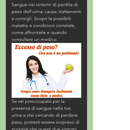
Sangue nei sintomi di perdita di 
peso dell'urina: cause, trattamenti 
e consigli. Scopri le possibili 
malattie e condizioni correlate, 
come affrontarle e quando 
consultare un medico.
Se sei preoccupato per la 
presenza di sangue nelle tue 
urine e stai cercando di perdere 
peso, potresti essere sorpreso di 
scoprire che questi due sintomi 