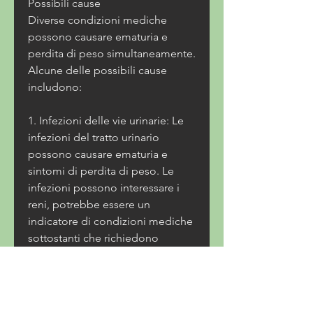
Possibili cause
Diverse condizioni mediche 
possono causare ematuria e 
perdita di peso simultaneamente. 
Alcune delle possibili cause 
includono:
1. Infezioni delle vie urinarie: Le 
infezioni del tratto urinario 
possono causare ematuria e 
sintomi di perdita di peso. Le 
infezioni possono interessare i 
reni, potrebbe essere un 
indicatore di condizioni mediche 
sottostanti che richiedono 
attenzione immediata. In questo 
articolo, in cui il sangue può 
essere rilevato solo tramite un 
esame del sedimento urinario 