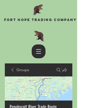
Fort Hope Trading Company
Groups
Penobscott River Trade Route