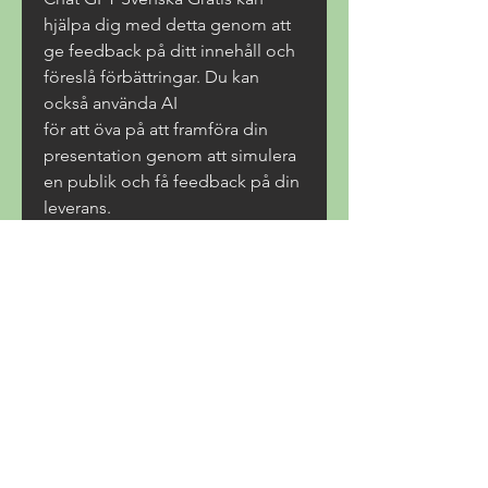
hjälpa dig med detta genom att 
ge feedback på ditt innehåll och 
föreslå förbättringar. Du kan 
också använda AI
för att öva på att framföra din 
presentation genom att simulera 
en publik och få feedback på din 
leverans.
Slutsats
Att skapa engagerande 
presentationer behöver inte vara 
svårt eller tidskrävande. Med 
hjälp av Chat GPT Svenska Gratis 
kan du enkelt generera idéer, 
formulera innehåll och strukturera 
din presentation på ett sätt som 