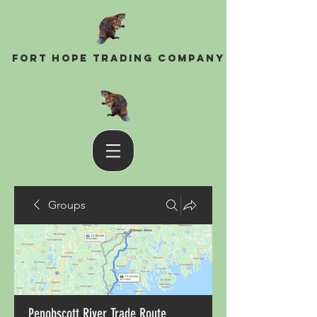
Fort Hope Trading Company
Groups
Penobscott River Trade Route