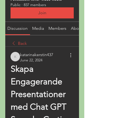
Public
·
837 members
Join
Discussion
Media
Members
About
Back
katarinakerstin437
katarinakerstin437
June 22, 2024
Skapa 
Engagerande 
Presentationer 
med Chat GPT 