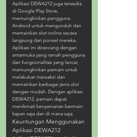
Aplikasi DEWA212 juga tersedia 
di Google Play Store, 
memungkinkan pengguna 
Android untuk mengunduh dan 
memainkan slot online secara 
langsung dari ponsel mereka. 
Aplikasi ini dirancang dengan 
antarmuka yang ramah pengguna 
dan fungsionalitas yang lancar, 
memungkinkan pemain untuk 
melakukan transaksi dan 
memainkan berbagai jenis slot 
dengan mudah. Dengan aplikasi 
DEWA212, pemain dapat 
menikmati kenyamanan bermain 
kapan saja dan di mana saja.
Keuntungan Menggunakan 
Aplikasi DEWA212