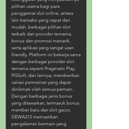
pilihan utama bagi para 
penggemar slot online, antara 
lain transaksi yang cepat dan 
mudah, berbagai pilihan slot 
terbaik dari provider ternama, 
bonus dan promosi menarik, 
serta aplikasi yang sangat user-
friendly. Platform ini bekerja sama 
dengan berbagai provider slot 
ternama seperti Pragmatic Play, 
PGSoft, dan lainnya, memberikan 
variasi permainan yang dapat 
dinikmati oleh semua pemain. 
Dengan berbagai jenis bonus 
yang ditawarkan, termasuk bonus 
member baru dan slot gacor, 
DEWA212 memastikan 
pengalaman bermain yang 