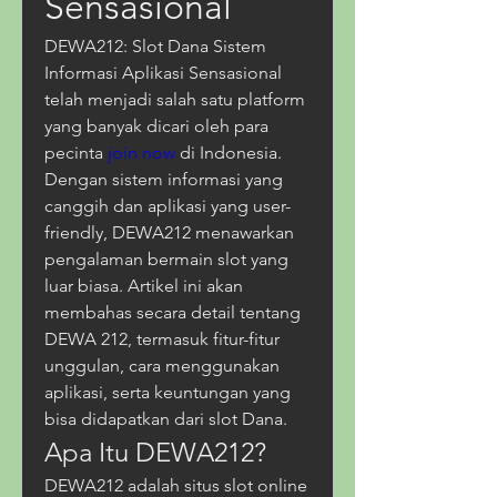
Sensasional
DEWA212: Slot Dana Sistem 
Informasi Aplikasi Sensasional 
telah menjadi salah satu platform 
yang banyak dicari oleh para 
pecinta 
join now
 di Indonesia. 
Dengan sistem informasi yang 
canggih dan aplikasi yang user-
friendly, DEWA212 menawarkan 
pengalaman bermain slot yang 
luar biasa. Artikel ini akan 
membahas secara detail tentang 
DEWA 212, termasuk fitur-fitur 
unggulan, cara menggunakan 
aplikasi, serta keuntungan yang 
bisa didapatkan dari slot Dana.
Apa Itu DEWA212?
DEWA212 adalah situs slot online 