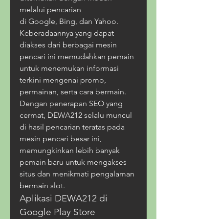
melalui pencarian 
di Google, Bing, dan Yahoo. 
Keberadaannya yang dapat 
diakses dari berbagai mesin 
pencari ini memudahkan pemain 
untuk menemukan informasi 
terkini mengenai promo, 
permainan, serta cara bermain. 
Dengan penerapan SEO yang 
cermat, DEWA212 selalu muncul 
di hasil pencarian teratas pada 
mesin pencari besar ini, 
memungkinkan lebih banyak 
pemain baru untuk mengakses 
situs dan menikmati pengalaman 
bermain slot.
Aplikasi DEWA212 di 
Google Play Store