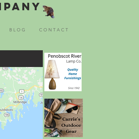
mpany
B L O G
C O N T A C T