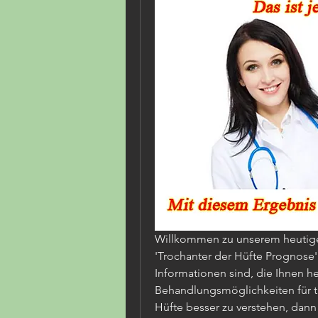
Willkommen zu unserem heutige
'Trochanter der Hüfte Prognose'
Informationen sind, die Ihnen h
Behandlungsmöglichkeiten für t
Hüfte besser zu verstehen, dann s