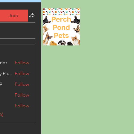
Join
ries
Follow
Kashmir Holiday Package
Follow
9
Follow
Follow
Follow
5)