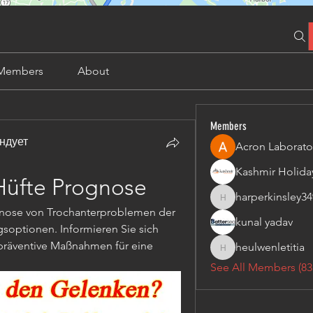
Members
About
Members
ндует
Acron Laborato
Hüfte Prognose
harperkinsley34
harperkinsley349
gnose von Trochanterproblemen der 
kunal yadav
optionen. Informieren Sie sich 
räventive Maßnahmen für eine 
heulwenletitia
heulwenletitia
See All Members (83