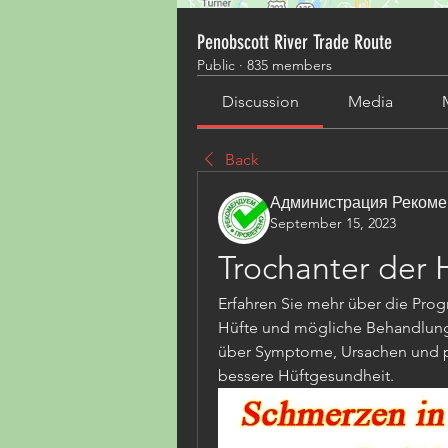
Penobscott River Trade Route
Public
·
835 members
Discussion
Media
Back
Администрация Рекоме
September 15, 2023
Trochanter der 
Erfahren Sie mehr über die Pro
Hüfte und mögliche Behandlungs
über Symptome, Ursachen und p
bessere Hüftgesundheit.