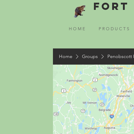
Fort 
H O M E
P R O D U C T S
Home
Groups
Penobscott 