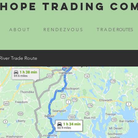
Hope Trading Co
A B O U T
R E N D E Z V O U S
T R A D E ROUTES
River Trade Route