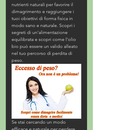
nutrienti naturali per favorire il 
dimagrimento e raggiungere i 
tuoi obiettivi di forma fisica in 
modo sano e naturale. Scopri i 
segreti di un'alimentazione 
equilibrata e scopri come l'olio 
bio può essere un valido alleato 
nel tuo percorso di perdita di 
peso.
Se stai cercando un modo 
efficace e naturale per perdere 