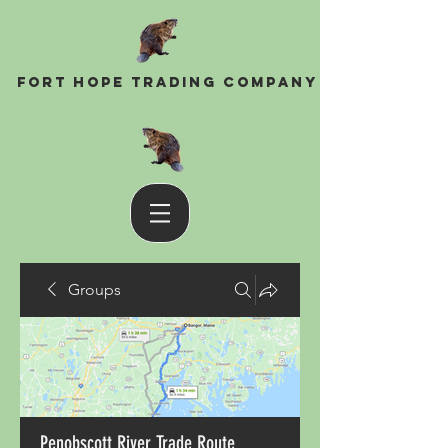
Fort Hope Trading Company
Groups
Penobscott River Trade Route