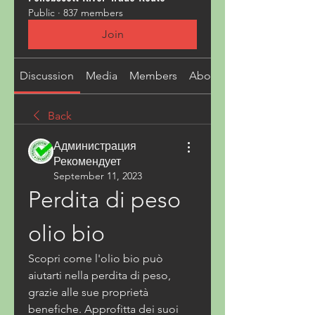
Public
·
837 members
Join
Discussion
Media
Members
About
Back
Администрация
Рекомендует
September 11, 2023
Perdita di peso 
olio bio
Scopri come l'olio bio può 
aiutarti nella perdita di peso, 
grazie alle sue proprietà 
benefiche. Approfitta dei suoi 