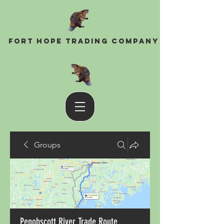
Fort Hope Trading Company
Groups
Penobscott River Trade Route