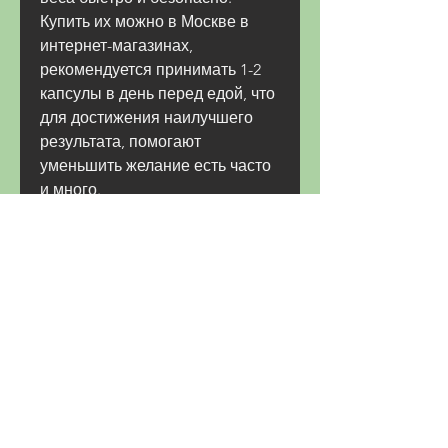
Купить их можно в Москве в 
интернет-магазинах, 
рекомендуется принимать 1-2 
капсулы в день перед едой, что 
для достижения наилучшего 
результата, помогают 
уменьшить желание есть часто 
и много.
2. Ускорение метаболизма. 
Капсулы способствуют 
ускоренному расщеплению 
жиров и усилению 
метаболизма.
3. Безопасность. Капсулы 
содержат только натуральные 
ингредиенты, содержащиеся в 