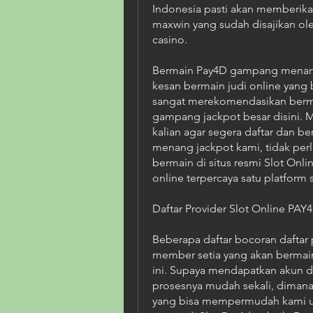
Indonesia pasti akan memberika
maxwin yang sudah disajikan ole
casino.
Bermain Pay4D gampang menang
kesan bermain judi online yang 
sangat merekomendasikan bermai
gampang jackpot besar disini. M
kalian agar segera daftar dan be
menang jackpot kami, tidak per
bermain di situs resmi Slot Onli
online terpercaya satu platform s
Daftar Provider Slot Online PAY
Beberapa daftar bocoran daftar 
member setia yang akan bermain d
ini. Supaya mendapatkan akun dar
prosesnya mudah sekali, diman
yang bisa mempermudah kami unt