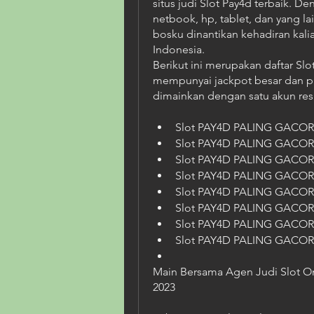
situs judi Slot Pay4d terbaik. Den
netbook, hp, tablet, dan yang la
bosku dinantikan kehadiran kalia
Indonesia.
Berikut ini merupakan daftar Slo
mempunyai jackpot besar dan p
dimainkan dengan satu akun resm
Slot PAY4D PALING GACO
Slot PAY4D PALING GAC
Slot PAY4D PALING GACO
Slot PAY4D PALING GAC
Slot PAY4D PALING GACO
Slot PAY4D PALING GACO
Slot PAY4D PALING GAC
Slot PAY4D PALING GACO
Main Bersama Agen Judi Slot O
2023