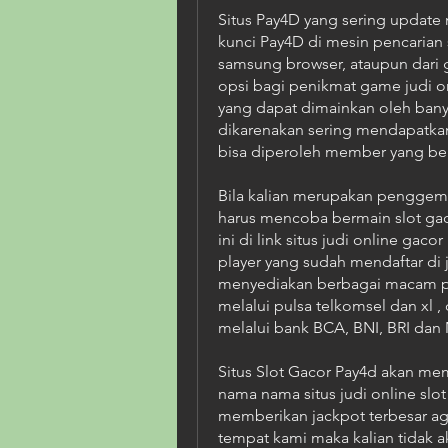
Situs Pay4D yang sering update
kunci Pay4D di mesin pencarian s
samsung browser, ataupun dari g
opsi bagi penikmat game judi on
yang dapat dimainkan oleh banya
dikarenakan sering mendapatkan
bisa diperoleh member yang be
Bila kalian merupakan penggema
harus mencoba bermain slot gac
ini di link situs judi online gaco
player yang sudah mendaftar di j
menyediakan berbagai macam per
melalui pulsa telkomsel dan xl , 
melalui bank BCA, BNI, BRI dan
Situs Slot Gacor Pay4d akan mem
nama nama situs judi online slot 
memberikan jackpot terbesar aga
tempat kami maka kalian tidak a