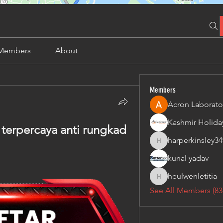
Members
About
Members
Acron Laborato
s terpercaya anti rungkad 
harperkinsley34
harperkinsley349
kunal yadav
heulwenletitia
heulwenletitia
See All Members (83