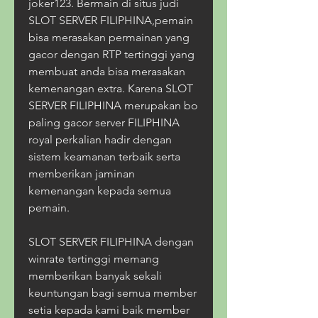
joker123. Bermain di situs judi 
SLOT SERVER FILIPHINA,pemain 
bisa merasakan permainan yang 
gacor dengan RTP tertinggi yang 
membuat anda bisa merasakan 
kemenangan extra. Karena SLOT 
SERVER FILIPHINA merupakan bo 
paling gacor server FILIPHINA 
royal perkalian hadir dengan 
sistem keamanan terbaik serta 
memberikan jaminan 
kemenangan kepada semua 
pemain.
SLOT SERVER FILIPHINA dengan 
winrate tertinggi memang 
memberikan banyak sekali 
keuntungan bagi semua member 
setia kepada kami baik member 