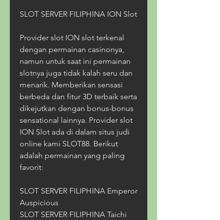
SLOT SERVER FILIPHINA ION Slot
Provider slot ION slot terkenal 
dengan permainan casinonya, 
namun untuk saat ini permainan 
slotnya juga tidak kalah seru dan 
menarik. Memberikan sensasi 
berbeda dan fitur 3D terbaik serta 
dikejutkan dengan bonus-bonus 
sensational lainnya. Provider slot 
ION Slot ada di dalam situs judi 
online kami SLOT88. Berikut 
adalah permainan yang paling 
favorit:
SLOT SERVER FILIPHINA Emperor 
Auspicious
SLOT SERVER FILIPHINA Taichi 