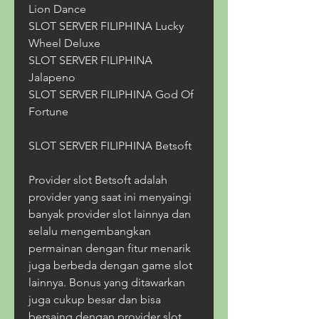
Lion Dance
SLOT SERVER FILIPHINA Lucky 
Wheel Deluxe
SLOT SERVER FILIPHINA 
Jalapeno
SLOT SERVER FILIPHINA God Of 
Fortune
SLOT SERVER FILIPHINA Betsoft
Provider slot Betsoft adalah 
provider yang saat ini menyaingi 
banyak provider slot lainnya dan 
selalu mengembangkan 
permainan dengan fitur menarik 
juga berbeda dengan game slot 
lainnya. Bonus yang ditawarkan 
juga cukup besar dan bisa 
bersaing dengan provider slot 