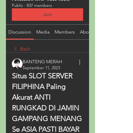
Public
·
837 members
Join
Discussion
Media
Members
About
Back
BANTENG MERAH
September 11, 2023
Situs SLOT SERVER 
FILIPHINA Paling 
Akurat ANTI 
RUNGKAD DI JAMIN 
GAMPANG MENANG 
Se ASIA PASTI BAYAR