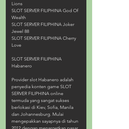
Lions
SLOT SERVER FILIPHINA God Of 
Wealth
SLOT SERVER FILIPHINA Joker 
Jewel 88
SLOT SERVER FILIPHINA Cherry 
Love
SLOT SERVER FILIPHINA 
Habanero
Provider slot Habanero adalah 
penyedia konten game SLOT 
SERVER FILIPHINA online 
termuda yang sangat sukses 
berlokasi di Kiev, Sofia, Manila 
dan Johannesburg. Mulai 
mengepakkan sayapnya di tahun 
2012 dengan menargetkan pasar 