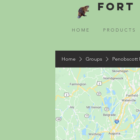
Fort 
H O M E
P R O D U C T S
Home
Groups
Penobscott 