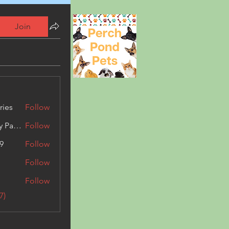
Join
ries
Follow
Kashmir Holiday Package
Follow
9
Follow
Follow
Follow
7)