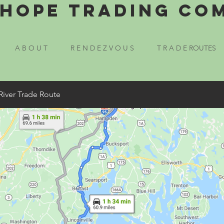
Hope Trading Co
A B O U T
R E N D E Z V O U S
T R A D E ROUTES
River Trade Route