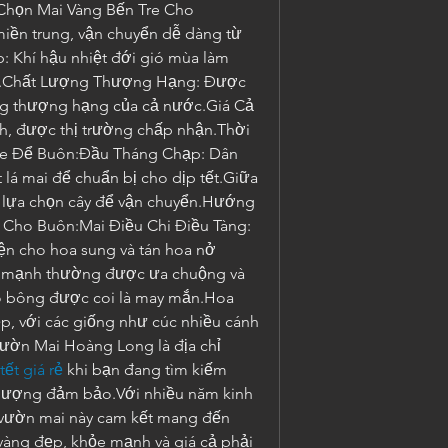
 Chọn Mai Vàng Bến Tre Cho 
iền trung, vận chuyển dễ dàng từ 
 Khí hậu nhiệt đới gió mùa làm 
mẽ.Chất Lượng Thượng Hạng: Được 
ng thượng hạng của cả nước.Giá Cả 
nh, được thị trường chấp nhận.Thời 
re Để Buôn:Đầu Tháng Chạp: Dân 
lá mai để chuẩn bị cho dịp tết.Giữa 
 lựa chọn cây để vận chuyển.Hướng 
Cho Buôn:Mai Điều Chi Điều Tàng: 
ện cho hoa sung và tán hoa nở 
 mạnh thường được ưa chuộng và 
ó bông được coi là may mắn.Hoa 
, với các giống như cúc nhiều cánh 
ườn Mai Hoàng Long là địa chỉ 
ết giá rẻ
 khi bạn đang tìm kiếm 
t lượng đảm bảo.Với nhiều năm kinh 
vườn mai này cam kết mang đến 
àng đẹp, khỏe mạnh và giá cả phải 