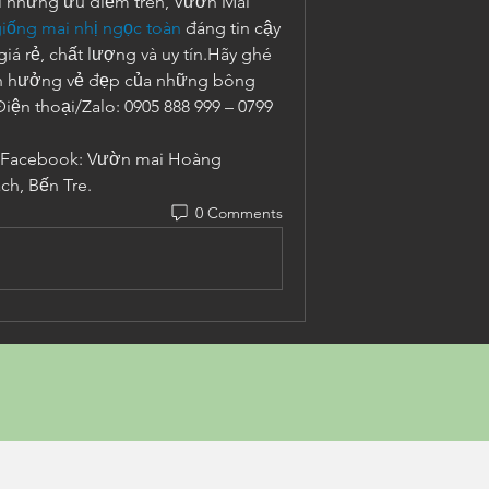
 những ưu điểm trên, Vườn Mai 
iống mai nhị ngọc toàn
 đáng tin cậy 
á rẻ, chất lượng và uy tín.Hãy ghé 
ận hưởng vẻ đẹp của những bông 
iện thoại/Zalo: 0905 888 999 – 0799 
acebook: Vườn mai Hoàng 
ch, Bến Tre.
0 Comments