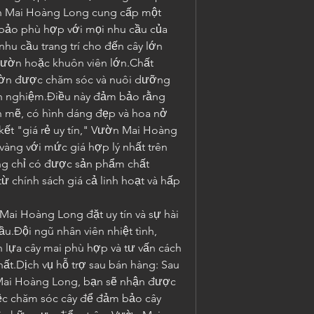
 Mai Hoàng Long cung cấp một 
 bảo phù hợp với mọi nhu cầu của 
hu cầu trang trí cho đến cây lớn 
 vườn hoặc khuôn viên lớn.Chất 
ườn được chăm sóc và nuôi dưỡng 
nh nghiệm.Điều này đảm bảo rằng 
h mẽ, có hình dáng đẹp và hoa nở 
kết "giá rẻ uy tín," Vườn Mai Hoàng 
àng với mức giá hợp lý nhất trên 
g chỉ có được sản phẩm chất 
chính sách giá cả linh hoạt và hấp 
Mai Hoàng Long đặt uy tín và sự hài 
u.Đội ngũ nhân viên nhiệt tình, 
lựa cây mai phù hợp và tư vấn cách 
hất.Dịch vụ hỗ trợ sau bán hàng: Sau 
Mai Hoàng Long, bạn sẽ nhận được 
việc chăm sóc cây để đảm bảo cây 