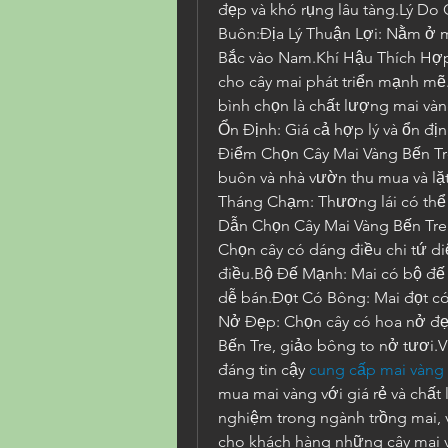
đẹp và khó rụng lâu tàng.Lý Do
Buôn:Địa Lý Thuận Lợi: Nằm ở m
Bắc vào Nam.Khí Hậu Thích Hợp:
cho cây mai phát triển mạnh 
bình chọn là chất lượng mai và
Ổn Định: Giá cả hợp lý và ổn đị
Điểm Chọn Cây Mai Vàng Bến T
buôn và nhà vườn thu mua và lặt 
Tháng Chạm: Thương lái có thể
Dẫn Chọn Cây Mai Vàng Bến Tre 
Chọn cây có dáng điều chi tứ di
điều.Bộ Đế Mạnh: Mai có bộ đế
dễ bán.Đọt Có Bông: Mai đọt c
Nở Đẹp: Chọn cây có hoa nở đẹp
Bến Tre, giảo bông to nở tươi.V
đáng tin cậy 
cung cấp mai vàng t
mua mai vàng với giá rẻ và chấ
nghiệm trong ngành trồng mai, 
cho khách hàng những cây mai v