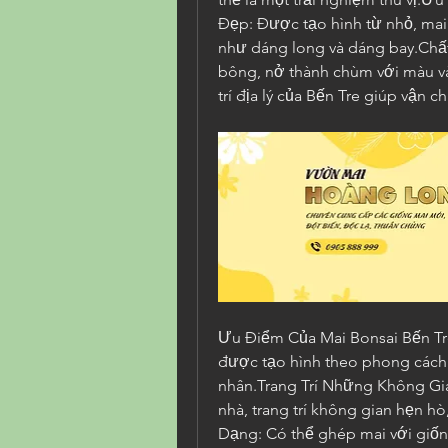
Đẹp: Được tạo hình từ nhỏ, mai
như dáng long và dáng bay.Chất 
bông, nở thành chùm với màu và
trí địa lý của Bến Tre giúp vận
Ưu Điểm Của Mai Bonsai Bến Tr
được tạo hình theo phong cách
nhân.Trang Trí Những Không Gia
nhà, trang trí không gian hẹn hò
Dạng: Có thể ghép mai với giốn