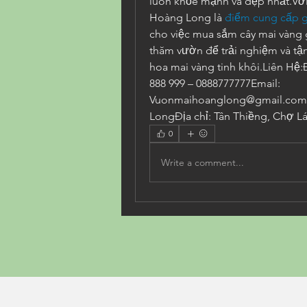
luôn khỏe mạnh và đẹp nhất.Với
Hoàng Long là 
điểm cung cấp g
cho việc mua sắm cây mai vàng gi
thăm vườn để trải nghiệm và t
hoa mai vàng tinh khôi.Liên Hệ:Đ
888 999 – 0888777777Email: 
Vuonmaihoanglong@gmail.comF
LongĐịa chỉ: Tân Thiềng, Chợ Lá
0
Write a comment...