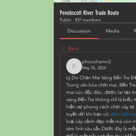
Penobscott River Trade Route
Public
·
837 members
Discussion
Media
Back
phocohanoi2
May 25, 2024
phocohanoi2
Lý Do Chọn Mai Vàng Bến Tre Đ
Trong văn hóa chơi mai, Bến Tre
mai cúc độc đáo, được lai tạo b
vàng Bến Tre không chỉ là biểu
hiện sự phong cách chơi cây tự
tuyệt vời khi bạn có 
đam mê mai
loại cây cảnh đẹp mắt mà còn ma
tâm linh sâu sắc.Dưới đây là mộ
thể là một trải nghiệm thú vị:Ư