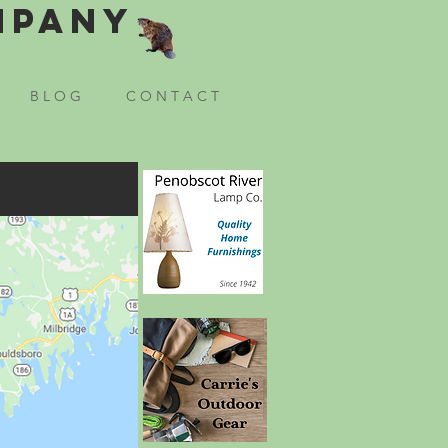
mpany
B L O G
C O N T A C T