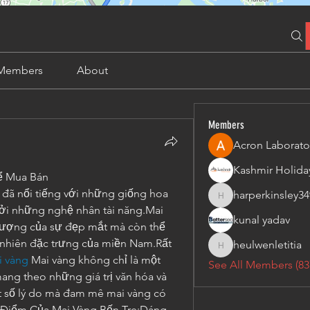
Members
About
Members
Acron Laborato
ể Mua Bán
 đã nổi tiếng với những giống hoa 
harperkinsley34
harperkinsley349
ởi những nghệ nhân tài năng.Mai 
kunal yadav
 tượng của sự đẹp mắt mà còn thể 
 nhiên đặc trưng của miền Nam.Rất 
heulwenletitia
heulwenletitia
 vàng
 Mai vàng không chỉ là một 
See All Members (83
ng theo những giá trị văn hóa và 
t số lý do mà đam mê mai vàng có 
u Điểm Của Mai Vàng Bến Tre:Dáng 