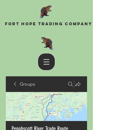
Fort Hope Trading Company
Groups
Penobscott River Trade Route