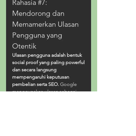
Rahasia #7: 
Mendorong dan 
Memamerkan Ulasan 
Pengguna yang 
Otentik
Ulasan pengguna adalah bentuk 
social proof yang paling powerful 
dan secara langsung 
mempengaruhi keputusan 
pembelian serta SEO.
 Google 
menggunakan ulasan sebagai 
sinyal kepercayaan dan freshness.
Strategi untuk 
Mendapatkan Lebih Banyak 
Ulasan
Follow-up Email:
 Kirim email 