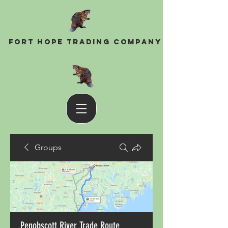
Fort Hope Trading Company
Groups
Penobscott River Trade Route