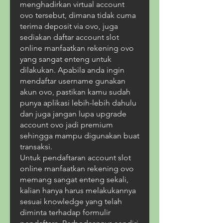
menghadirkan virtual account 
ovo tersebut, dimana tidak cuma 
terima deposit via ovo, juga 
sediakan daftar account slot 
online manfaatkan rekening ovo 
yang sangat enteng untuk 
dilakukan. Apabila anda ingin 
mendaftar username gunakan 
akun ovo, pastikan kamu sudah 
punya aplikasi lebih-lebih dahulu 
dan juga jangan lupa upgrade 
account ovo jadi premium 
sehingga mampu digunakan buat 
transaksi.
Untuk pendaftaran account slot 
online manfaatkan rekening ovo 
memang sangat enteng sekali, 
kalian hanya harus melakukannya 
sesuai knowledge yang telah 
diminta terhadap formulir 