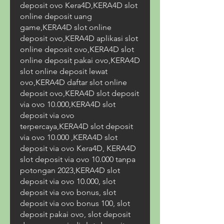
deposit ovo Kera4D,KERA4D slot 
online deposit uang 
game,KERA4D slot online 
deposit ovo,KERA4D aplikasi slot 
online deposit ovo,KERA4D slot 
online deposit pakai ovo,KERA4D 
slot online deposit lewat 
ovo,KERA4D daftar slot online 
deposit ovo,KERA4D slot deposit 
via ovo 10.000,KERA4D slot 
deposit via ovo 
terpercaya,KERA4D slot deposit 
via ovo 10.000 ,KERA4D slot 
deposit via ovo Kera4D, KERA4D 
slot deposit via ovo 10.000 tanpa 
potongan 2023,KERA4D slot 
deposit via ovo 10.000, slot 
deposit via ovo bonus, slot 
deposit via ovo bonus 100, slot 
deposit pakai ovo, slot deposit 