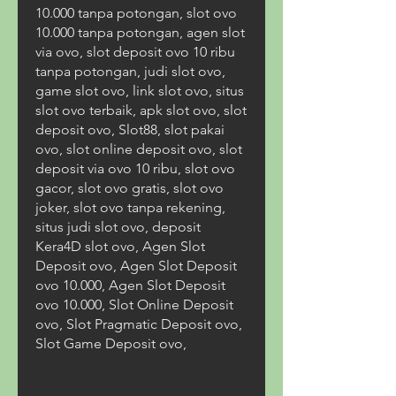
10.000 tanpa potongan, slot ovo 
10.000 tanpa potongan, agen slot 
via ovo, slot deposit ovo 10 ribu 
tanpa potongan, judi slot ovo, 
game slot ovo, link slot ovo, situs 
slot ovo terbaik, apk slot ovo, slot 
deposit ovo, Slot88, slot pakai 
ovo, slot online deposit ovo, slot 
deposit via ovo 10 ribu, slot ovo 
gacor, slot ovo gratis, slot ovo 
joker, slot ovo tanpa rekening, 
situs judi slot ovo, deposit 
Kera4D slot ovo, Agen Slot 
Deposit ovo, Agen Slot Deposit 
ovo 10.000, Agen Slot Deposit 
ovo 10.000, Slot Online Deposit 
ovo, Slot Pragmatic Deposit ovo, 
Slot Game Deposit ovo,