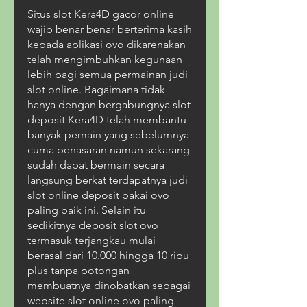
Situs slot Kera4D gacor online 
wajib benar benar berterima kasih 
kepada aplikasi ovo dikarenakan 
telah mengimbuhkan kegunaan 
lebih bagi semua permainan judi 
slot online. Bagaimana tidak 
hanya dengan bergabungnya slot 
deposit Kera4D telah membantu 
banyak pemain yang sebelumnya 
cuma penasaran namun sekarang 
sudah dapat bermain secara 
langsung berkat terdapatnya judi 
slot online deposit pakai ovo 
paling baik ini. Selain itu 
sedikitnya deposit slot ovo 
termasuk terjangkau mulai 
berasal dari 10.000 hingga 10 ribu 
plus tanpa potongan 
membuatnya dinobatkan sebagai 
website slot online ovo paling 