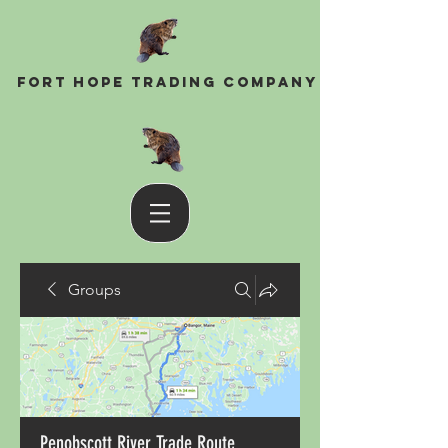
Fort Hope Trading Company
Groups
Penobscott River Trade Route