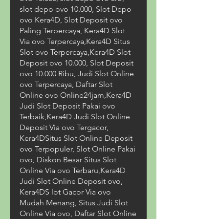
slot depo ovo 10.000, Slot Depo 
ovo Kera4D, Slot Deposit ovo 
Paling Terpercaya, Kera4D Slot 
Via ovo Terpercaya,Kera4D Situs 
Slot ovo Terpercaya,Kera4D Slot 
Deposit ovo 10.000, Slot Deposit 
ovo 10.000 Ribu, Judi Slot Online 
ovo Terpercaya, Daftar Slot 
Online ovo Online24jam,Kera4D 
Judi Slot Deposit Pakai ovo 
Terbaik,Kera4D Judi Slot Online 
Deposit Via ovo Tergacor, 
Kera4DSitus Slot Online Deposit 
ovo Terpopuler, Slot Online Pakai 
ovo, Diskon Besar Situs Slot 
Online Via ovo Terbaru,Kera4D 
Judi Slot Online Deposit ovo, 
Kera4DS lot Gacor Via ovo 
Mudah Menang, Situs Judi Slot 
Online Via ovo, Daftar Slot Online 