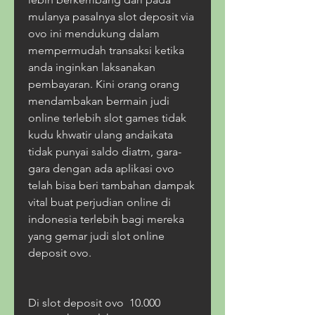
mulanya pasalnya slot deposit via 
ovo ini mendukung dalam 
mempermudah transaksi ketika 
anda inginkan laksanakan 
pembayaran. Kini orang orang 
mendambakan bermain judi 
online terlebih slot games tidak 
kudu khwatir ulang andaikata 
tidak punyai saldo diatm, gara-
gara dengan ada aplikasi ovo 
telah bisa beri tambahan dampak 
vital buat perjudian online di 
indonesia terlebih bagi mereka 
yang gemar judi slot online 
deposit ovo.
Di slot deposit ovo  10.000 