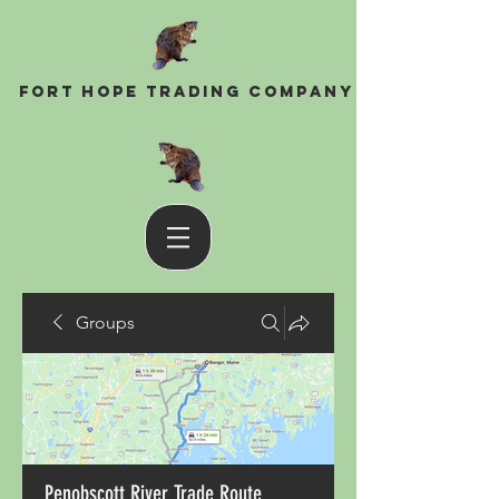
Fort Hope Trading Company
Groups
Penobscott River Trade Route