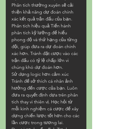
Phân tích thường xuyên sẽ cải 
thiện khả năng dự đoán chính 
xác kết quả trận đấu của bạn.
Phân tích hiệu quả Tiến hành 
phân tích kỹ lưỡng để hiểu 
phong độ và thứ hạng của từng 
đội, giúp đưa ra dự đoán chính 
xác hơn. Tránh đặt cược vào các 
trận đấu có tỷ lệ chấp lớn vì 
chúng khó dự đoán hơn.
Sử dụng logic hơn cảm xúc 
Tránh để sở thích cá nhân ảnh 
hưởng đến cược của bạn. Luôn 
đưa ra quyết định dựa trên phân 
tích thay vì thiên vị. Học hỏi từ 
mỗi kinh nghiệm cá cược để xây 
dựng chiến lược tốt hơn cho các 
lần cược trong tương lai.