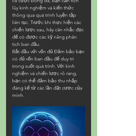
cá cược bóng đá, bạn cần tích 
lũy kinh nghiệm và kiến ​​thức 
thông qua quá trình luyện tập 
liên tục. Trước khi thực hiện các 
chiến lược sau, hãy cân nhắc đọc 
để có được các kỹ năng phân 
tích ban đầu.
Bắt đầu với vốn đủ Đảm bảo bạn 
có đủ vốn ban đầu để duy trì 
trong suốt quá trình. Với kinh 
nghiệm và chiến lược rõ ràng, 
bạn có thể đảm bảo thu nhập 
đáng kể từ các lần đặt cược của 
mình.