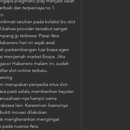
engapa pragmatic play menjadi salah 
 terbaik dan terpercaya no 1.
ro
ikmati taruhan pada koleksi bo slot 
l bahwa provider tersebut sangat 
pang jp terbesar. Pasar Asia 
abanero hari ini sejak awal 
ah perkembangan luar biasa agen 
lai menjamah market Eropa. Jika 
acor Habanero malam ini, sudah 
tar slot online terbaru.
gaming
i merupakan penyedia situs slot 
Asia pasti selalu memberikan kejutan 
erusahaan-nya hampir sama 
sasa lain. Keresmian lisensinya 
ukti inovasi dilakukan. 
tak mengherankan mengingat 
pada nuansa Asia.