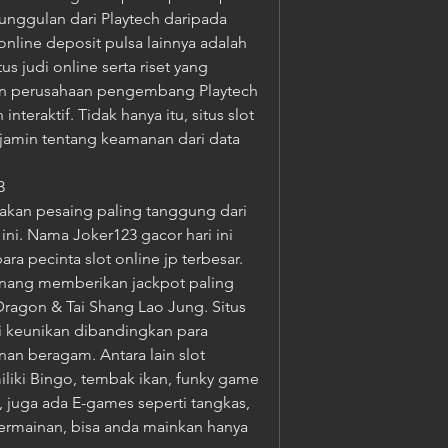
nggulan dari Playtech daripada 
line deposit pulsa lainnya adalah 
 judi online serta riset yang 
n perusahaan pengembang Playtech 
teraktif. Tidak hanya itu, situs slot 
dijamin tentang keamanan dari data 
3
akan pesaing paling tanggung dari 
ini. Nama Joker123 gacor hari ini 
a pecinta slot online jp terbesar. 
nang memberikan jackpot paling 
ragon & Tai Shang Lao Jung. Situs 
i keunikan dibandingkan para 
nan beragam. Antara lain slot 
iliki Bingo, tembak ikan, funky game 
, juga ada E-games seperti tangkas, 
ermainan, bisa anda mainkan hanya 