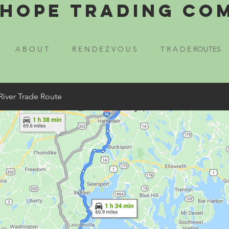
Hope Trading Co
A B O U T
R E N D E Z V O U S
T R A D E ROUTES
River Trade Route