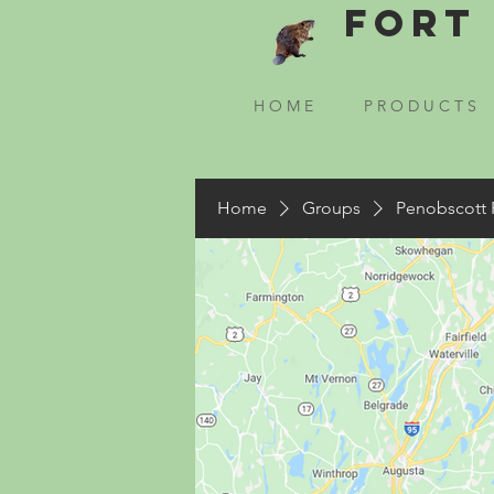
Fort 
H O M E
P R O D U C T S
Home
Groups
Penobscott 