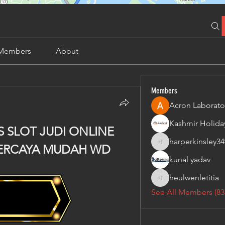
Members
About
Members
Acron Laborato
 SLOT JUDI ONLINE 
harperkinsley34
PERCAYA MUDAH WD
harperkinsley349
kunal yadav
heulwenletitia
heulwenletitia
See All Members (83