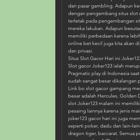
dari pasar gambling. Adapun keu
dengan pengembang situs slot on
terletak pada pengembangan situs
mereka lakukan. Adapun besuta
memiliki perbedaan karena lebih in
online bet kecil juga kita akan 
dan privasi.
Situs Slot Gacor Hari ini Joker12
Slot gacor Joker123 ialah merup
Pragmatic play di Indonesia saat 
sudah sangat besar dikalangan par
Link bo slot gacor gampang me
besar adalah Hercules, Golden D
slot Joker123 malam ini memilik
pesaing lainnya karena jenis mai
joker123 gacor hari ini juga mem
seperti poker, dadu dan lain-lain
dragon tiger, baccarat. Semua p