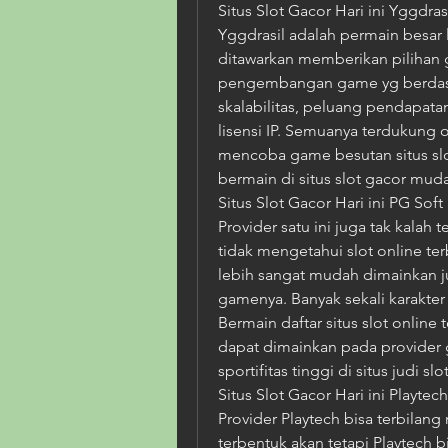
Situs Slot Gacor Hari ini Yggdras
Yggdrasil adalah permain besar lin
ditawarkan memberikan pilihan 
pengembangan game yg berdasar 
skalabilitas, peluang pendapatan
lisensi IP. Semuanya terdukung o
mencoba game besutan situs slot
bermain di situs slot gacor mud
Situs Slot Gacor Hari ini PG Soft
Provider satu ini juga tak kalah t
tidak mengetahui slot online ter
lebih sangat mudah dimainkan j
gamenya. Banyak sekali karakter 
Bermain daftar situs slot online t
dapat dimainkan pada provider 
sportifitas tinggi di situs judi sl
Situs Slot Gacor Hari ini Playtech
Provider Playtech bisa terbilang 
terbentuk akan tetapi Playtech 