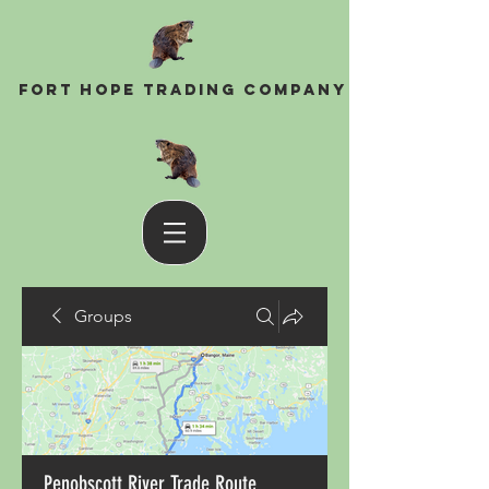
Fort Hope Trading Company
Groups
Penobscott River Trade Route