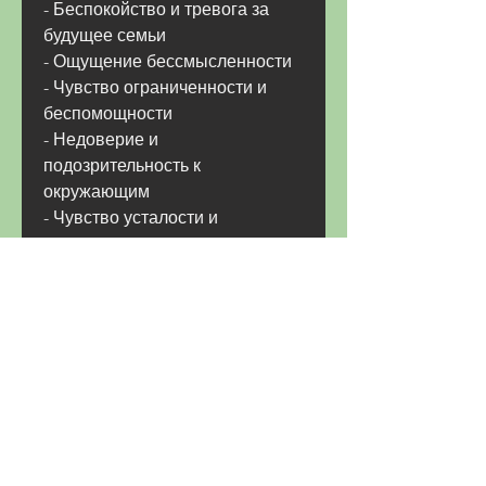
- Беспокойство и тревога за 
будущее семьи
- Ощущение бессмысленности
- Чувство ограниченности и 
беспомощности
- Недоверие и 
подозрительность к 
окружающим
- Чувство усталости и 
изнеможения
- Увеличение количества 
спиртных напитков, 
находящихся в браке или в 
длительных отношениях с 
алкоголиком.
Причины возникновения 
синдрома