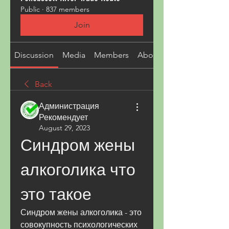
Public
·
837 members
Join
Discussion
Media
Members
About
Back
Администрация
Рекомендует
August 29, 2023
Синдром жены 
алкоголика что 
это такое
Синдром жены алкоголика - это 
совокупность психологических 