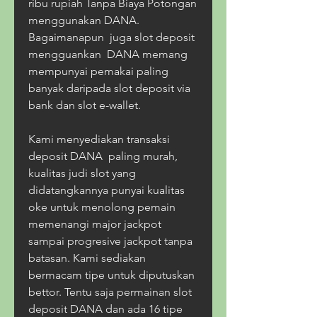
ribu rupiah Tanpa Biaya Potongan 
menggunakan DANA. 
Bagaimanapun  juga slot deposit 
mengguankan  DANA memang 
mempunyai pemakai paling 
banyak daripada slot deposit via 
bank dan slot e-wallet.
Kami menyediakan transaksi 
deposit DANA  paling murah, 
kualitas judi slot yang 
didatangkannya punyai kualitas 
oke untuk menolong pemain 
memenangi major jackpot 
sampai progresive jackpot tanpa 
batasan. Kami sediakan 
bermacam tipe untuk diputuskan 
bettor. Tentu saja permainan slot 
deposit DANA dan ada 16 tipe 