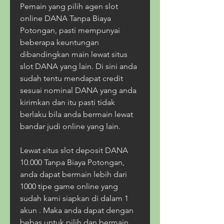
Pemain yang pilih agen slot 
online DANA Tanpa Biaya 
Potongan, pasti mempunyai 
beberapa keuntungan 
dibandingkan main lewat situs 
slot DANA yang lain. Di sini anda 
sudah tentu mendapat credit 
sesuai nominal DANA yang anda 
kirimkan dan itu pasti tidak 
berlaku bila anda bermain lewat 
bandar judi online yang lain.
Lewat situs slot deposit DANA 
10.000 Tanpa Biaya Potongan, 
anda dapat bermain lebih dari 
1000 tipe game online yang 
sudah kami siapkan di dalam 1 
akun . Maka anda dapat dengan 
bebas untuk pilih dan bermain 