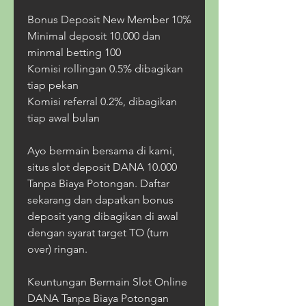
Bonus Deposit New Member 10%
Minimal deposit 10.000 dan 
minmal betting 100
Komisi rollingan 0.5% dibagikan 
tiap pekan
Komisi referral 0.2%, dibagikan 
tiap awal bulan
Ayo bermain bersama di kami, 
situs slot deposit DANA 10.000 
Tanpa Biaya Potongan. Daftar 
sekarang dan dapatkan bonus 
deposit yang dibagikan di awal 
dengan syarat target TO (turn 
over) ringan.
Keuntungan Bermain Slot Online 
DANA Tanpa Biaya Potongan 