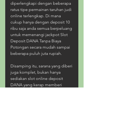
diperlengkapi dengan beberapa 
ratus tipe permainan taruhan judi 
online terlengkap. Di mana 
cukup hanya dengan deposit 10 
ribu saja anda semua berpeluang 
untuk memenangi jackpot Slot 
Deposit DANA Tanpa Biaya 
Potongan secara mudah sampai 
beberapa puluh juta rupiah.
Disamping itu, sarana yang diberi 
juga komplet, bukan hanya 
sediakan slot online deposit 
DANA yang kerap memberi 
banyak jackpot dengan 
penampilan terbaru dan menarik, 
bonus yang kami beri bisa juga 
disebut paling tinggi dan bukan 
hanya omong kosong. Apa 