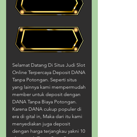
Selamat Datang Di Situs Judi Slot 
Online Terpercaya Deposit DANA 
Tanpa Potongan. Seperti situs 
yang lainnya kami mempermudah 
member untuk deposit dengan 
DANA Tanpa Biaya Potongan. 
Karena DANA cukup populer di 
era di gital in, Maka dari itu kami 
menyediakan juga deposit 
dengan harga terjangkau yakni 10 