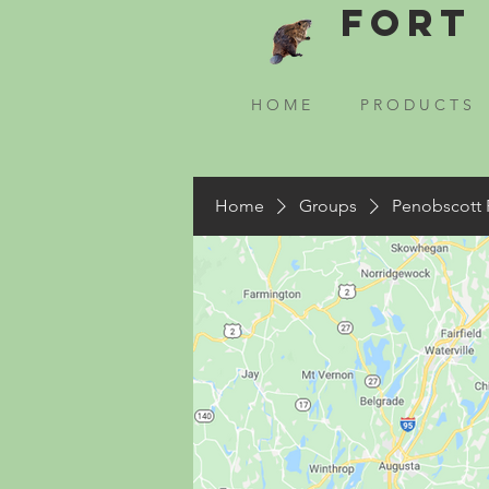
Fort 
H O M E
P R O D U C T S
Home
Groups
Penobscott 