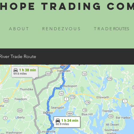
Hope Trading Co
A B O U T
R E N D E Z V O U S
T R A D E ROUTES
River Trade Route