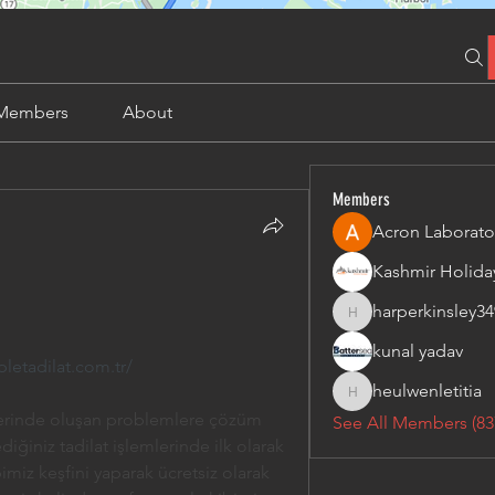
Members
About
Members
Acron Laborato
harperkinsley34
harperkinsley349
kunal yadav
etadilat.com.tr/
heulwenletitia
heulwenletitia
rlerinde oluşan problemlere çözüm 
See All Members (83
diğiniz tadilat işlemlerinde ilk olarak 
miz keşfini yaparak ücretsiz olarak 