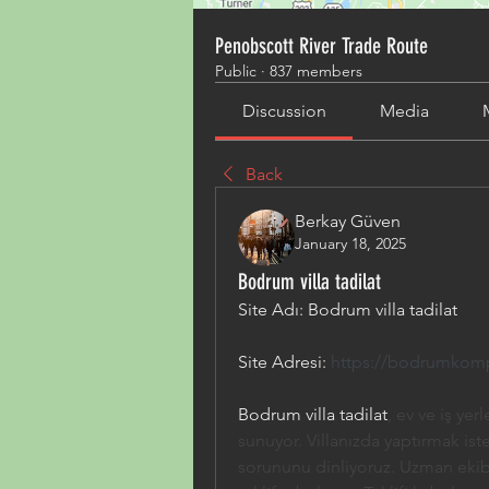
Penobscott River Trade Route
Public
·
837 members
Discussion
Media
Back
Berkay Güven
January 18, 2025
Bodrum villa tadilat
Site Adı: Bodrum villa tadilat
Site Adresi:
https://bodrumkompl
Bodrum villa tadilat
, ev ve iş ye
sunuyor. Villanızda yaptırmak iste
sorununu dinliyoruz. Uzman ekibi