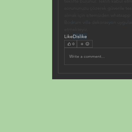
teklifte bulunur. Teklifi kabul e
sorununuzu çözerek güvenle teslim 
Bodrum villa dekorasyon uygul
etmekteyiz.
Like
Dislike
0
Write a comment...