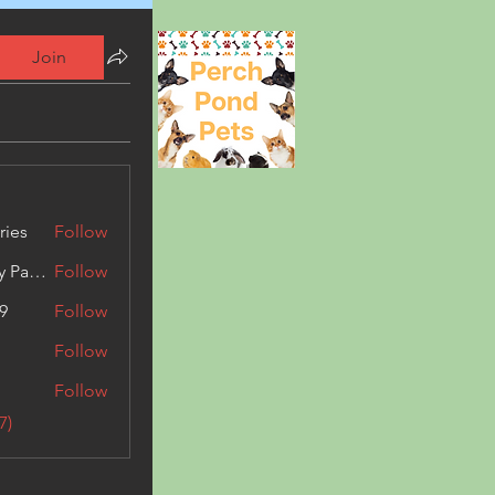
Join
ries
Follow
Kashmir Holiday Package
Follow
9
Follow
Follow
Follow
7)