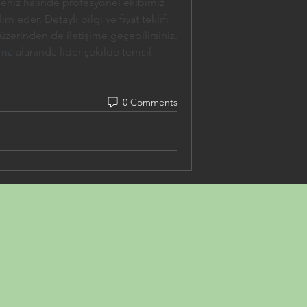
tmeniz halinde profesyonel ekibimiz 
eder. Detaylı bilgi ve fiyat teklifi 
almak için sitemizden whatsapp üzerinden de iletişime geçebilirsiniz. 
ama
 alanında lider şekilde temsil 
0 Comments