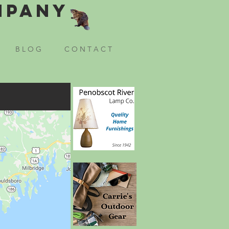
mpany
B L O G
C O N T A C T