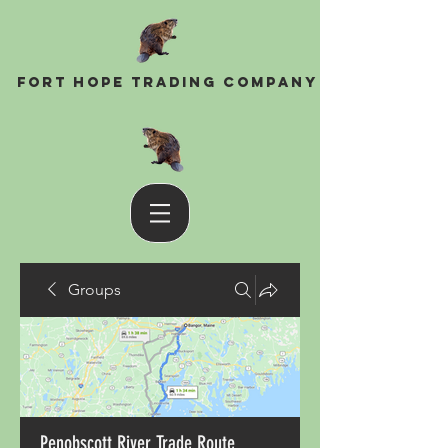
Fort Hope Trading Company
Groups
Penobscott River Trade Route