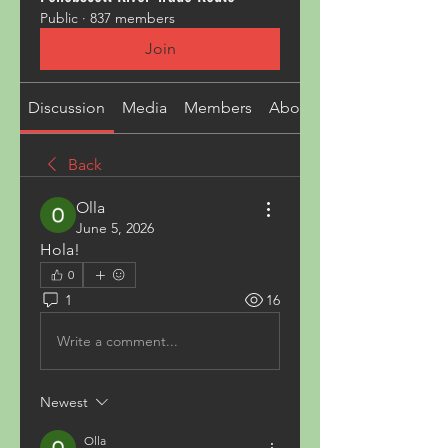
Public
·
837 members
Join
Discussion
Media
Members
About
Back
Olla
June 5, 2026
Hola!
0
1
16
Write a comment...
Newest
Olla