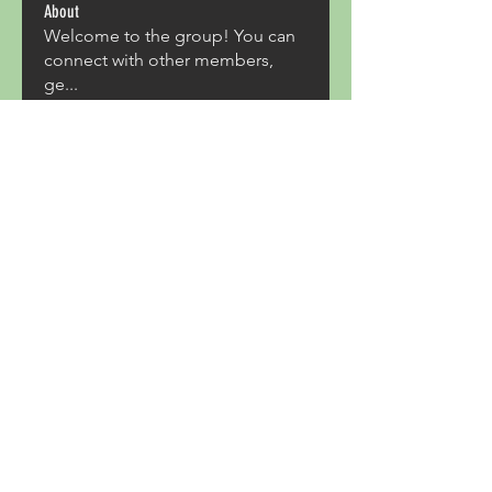
About
Welcome to the group! You can
connect with other members,
ge
...
Read more
Members
Acron Laboratories
Follow
Kashmir Holiday Package
Follow
harperkinsley349
Follow
harperkinsley349
kunal yadav
Follow
heulwenletitia
Follow
heulwenletitia
See All Members (837)