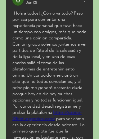
Jun 05
¡Hola a todos! ¿Cómo va todo? Paso 
por acá para comentar una 
experiencia personal que tuve hace 
un tiempo con amigos, más que nada 
como una opinión compartida.
Con un grupo solemos juntarnos a ver 
partidos de fútbol de la selección y 
de la liga local, y en una de esas 
charlas salió el tema de las 
plataformas de entretenimiento 
online. Un conocido mencionó un 
sitio que no todos conocíamos, y al 
principio me generó bastante duda 
porque hoy en día hay muchas 
opciones y no todas funcionan igual.
Por curiosidad decidí registrarme y 
probar la plataforma 
https://casino-
20bet-argentina.com/
 para ver cómo 
era la experiencia desde adentro. Lo 
primero que noté fue que la 
navegación es bastante sencilla, con 