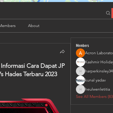
Members
About
Members
Acron Laborato
Informasi Cara Dapat JP 
harperkinsley34
Vs Hades Terbaru 2023
harperkinsley349
kunal yadav
heulwenletitia
heulwenletitia
See All Members (83