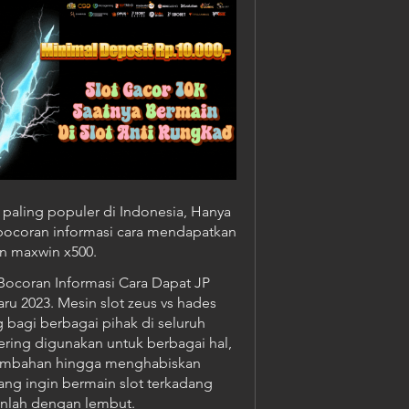
 paling populer di Indonesia, Hanya 
ocoran informasi cara mendapatkan 
n maxwin x500.
ocoran Informasi Cara Dapat JP 
ru 2023. Mesin slot zeus vs hades 
 bagi berbagai pihak di seluruh 
ering digunakan untuk berbagai hal, 
ambahan hingga menghabiskan 
ng ingin bermain slot terkadang 
inlah dengan lembut.