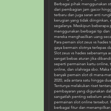
Berbagai pihak menggunakan str
dari pembagian jam gacor hingga
terbaru dan juga saran anti run
kerugian yang tidak diinginkan
segalanya. Meskipun beberapa p
menggunakan berbagai tip dan t
mereka menghasilkan uang secara 
Para pemain slot zeus vs hades 
gaya bermain slotnya terlepas da
Slot zeus vs hades sebenarnya a
sangat bebas aturan jika diband
seperti permainan kartu online, 
online, dan olahraga sbo. Maka 
banyak pemain slot di mana-man
2020, ada antara satu hingga dua 
Tentunya melakukan riset tentan
pembayaran yang digunakan dalam
sangatlah penting sebelum anda
permainan slot online tersebut
berbagai fitur dan menampilkan p