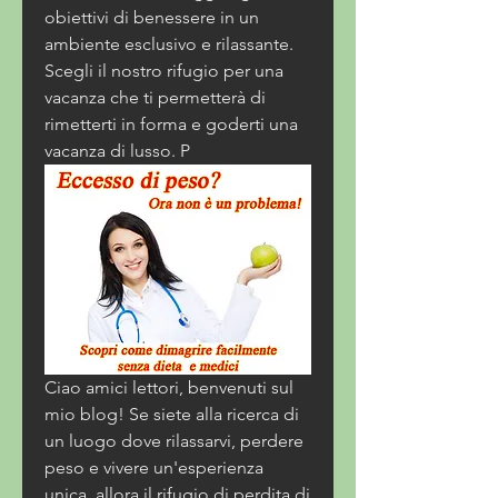
obiettivi di benessere in un 
ambiente esclusivo e rilassante. 
Scegli il nostro rifugio per una 
vacanza che ti permetterà di 
rimetterti in forma e goderti una 
vacanza di lusso. P
Ciao amici lettori, benvenuti sul 
mio blog! Se siete alla ricerca di 
un luogo dove rilassarvi, perdere 
peso e vivere un'esperienza 
unica, allora il rifugio di perdita di 