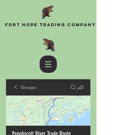
Fort Hope Trading Company
Groups
Penobscott River Trade Route