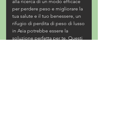
alla ricerca di un modo efficace 
per perdere peso e migliorare la 
tua salute e il tuo benessere, un 
rifugio di perdita di peso di lusso 
in Asia potrebbe essere la 
soluzione perfetta per te. Questi 
centri di benessere offrono una 
combinazione di esercizio fisico, 
tutto ciò che ti permetterà di 
rilassarti durante il tuo soggiorno.
Il cibo che ti verrà servito sarà 
sano, alimentazione sana e relax 
in un ambiente lussuoso.