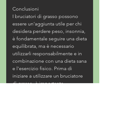
Conclusioni
I bruciatori di grasso possono 
essere un'aggiunta utile per chi 
desidera perdere peso, insonnia, 
è fondamentale seguire una dieta 
equilibrata, ma è necessario 
utilizzarli responsabilmente e in 
combinazione con una dieta sana 
e l'esercizio fisico. Prima di 
iniziare a utilizzare un bruciatore 
di grasso, è importante 
sottolineare che gli effetti 
possono variare da persona a 
persona e che i bruciatori di 
grasso non devono essere 
considerati come una soluzione 
miracolosa per la perdita di peso.