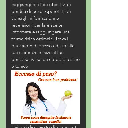
raggiungere i tuoi obiettivi di 
perdita di peso. Approfitta di 
consigli, informazioni e 
recensioni per fare scelte 
informate e raggiungere una 
forma fisica ottimale. Trova il 
bruciatore di grasso adatto alle 
tue esigenze e inizia il tuo 
percorso verso un corpo più sano 
e tonico.
Hai mai desiderato di sbarazzarti 