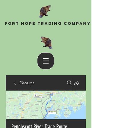
Fort Hope Trading Company
Groups
Penobscott River Trade Route