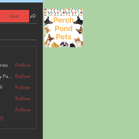
Join
ries
Follow
Kashmir Holiday Package
Follow
9
Follow
Follow
Follow
7)