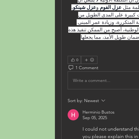
ظمة مثل 
عزل الفوم
 و
عزل شينكو
، 
رغم ارتفاع تكلفتها الابتدائية، تُوفر وفورات كبيرة على المدى الطويل من 
خلال تقليل فواتير الكهرباء، وتجنب الصيانة المتكررة، وزيادة عمر المبنى. 
ومع دعم شركات متخصصة مثل عوازل الوطنية، أصبح من الممكن تنفيذ هذه 
المشاريع بجودة عالية، وتكلفة معقولة، وضمان طويل الأمد، مما يجعلها 
0
1 Comment
Write a comment...
Sort by:
Newest
Herminio Bustos
Sep 05, 2025
I could not understand th
you please explain this in