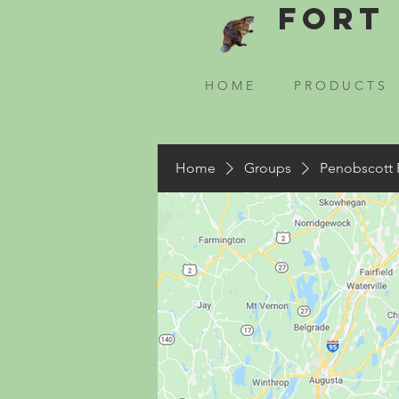
Fort 
H O M E
P R O D U C T S
Home
Groups
Penobscott 