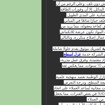
بالسطح المعدني، وتتحمل التمدد والانكماش دون تلف. وعلى الرغم من أن 
تكلفة هذا النوع من العزل أعلى من بعض البدائل، إلا أن وفورات الطاقة 
تصادية على المدى الطويل.
أما بالنسبة للعزل الأسمنتي أو التقليدي، فيُعد خيارًا شائعًا في المباني 
القديمة، لكنه يتطلب طبقة سميكة لتحقيق كفاءة معقولة، مما يزيد من 
الأحمال على الهيكل الإنشائي. كما أن هذه المواد تكون عرضة للانكماش 
والتشقق مع مرور الوقت، مما يستدعي أعمال إصلاح متكررة، وبالتالي 
ة
 كشريك موثوق يقدم حلولًا شاملة 
دم الشركة خدمة 
عزل اسطح 
لجميع أنواع الأسطح، باستخدام مواد معتمدة، وفرق عمل مدربة، 
ومعدات حديثة. كما تُقدم ضمانات تصل إلى 10 سنوات، مما يعكس ثقة 
من الجوانب الأخرى المهمة، أن شركة عوازل الوطنية تعتمد منهجية علمية 
في تحديد نوع العزل الأنسب بناءً على طبيعة السطح، ودرجة التعرض 
للشمس، ونوع المبنى. كما تُقدم استشارات مجانية تُساعد العملاء على اتخاذ 
قرار مدروس، وتُوفر خصومات تصل إلى 40% في بعض الفترات، مما يجعل 
من العملاء.
في الختام، تُظهر المقارنة بين أنظمة العزل أن التكلفة الأولية لا ينبغي أن 