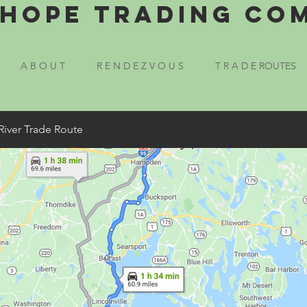
Hope Trading Co
A B O U T
R E N D E Z V O U S
T R A D E ROUTES
River Trade Route