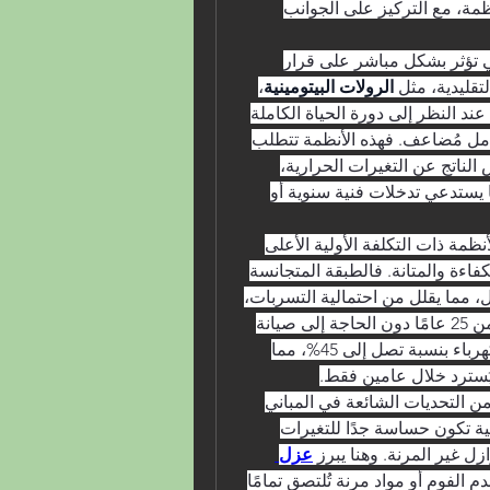
التحليل، نستعرض الفروقات بين هذه الأنظمة، مع التركيز على الجوانب 
تُعد التكلفة الأولية للعزل من العوامل التي تؤثر بشكل مباشر على قرار 
لتقليدية، مثل 
الرولات البيتومينية
، 
على أنها الأرخص في التكلفة الأولية. لكن عند النظر إلى دورة الحياة الكاملة 
للنظام، تظهر تكاليف الصيانة الدورية كعامل مُضاعف. فهذه الأنظمة تتطلب 
إصلاحات متكررة بسبب التمدد والانكماش الناتج عن التغيرات الحرارية، 
وتكون عرضة للتشققات والتسربات، مما يستدعي تدخلات فنية سنوية أو 
من الأنظمة ذات التكلفة الأولية الأعلى 
نسبيًا، لكنه يتفوق بشكل كبير من حيث الكفاءة والمتانة. فالطبقة المتجانسة 
من الفوم لا تحتوي على لحامات أو فواصل، مما يقلل من احتمالية التسربات، 
ويُطيل العمر الافتراضي للعزل إلى أكثر من 25 عامًا دون الحاجة إلى صيانة 
كبيرة. كما أن الفوم يُقلل من استهلاك الكهرباء بنسبة تصل إلى 45%، مما 
يُسترد خلال عامين فقط.
 من التحديات الشائعة في المباني 
الصناعية والمستودعات. فالأسطح المعدنية تكون حساسة جدًا للتغيرات 
ل غير المرنة. وهنا يبرز 
عزل 
كحل متخصص، حيث يُستخدم الفوم أو مواد مرنة تُلتصق تمامًا 