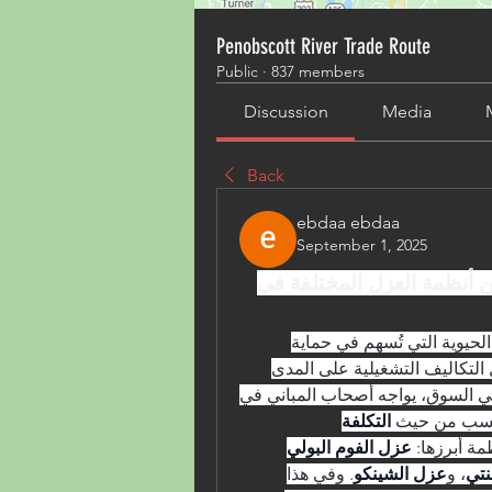
Penobscott River Trade Route
Public
·
837 members
Discussion
Media
Back
ebdaa ebdaa
September 1, 2025
مقارنة التكاليف الأولية والصيانة بين أنظمة العزل المختلفة في 
تُعد عملية عزل الأسطح من الاستثمارات الحيوية التي تُسهم في حماية 
المباني، وتحسين الكفاءة الطاقية، وتقليل التكاليف التشغيلية على المدى 
الطويل. ومع تنوع أنظمة العزل المتاحة في السوق، يواجه أصحاب المباني في 
أنسب من حيث 
التكلفة 
مة أبرزها: 
عزل الفوم البولي 
نتي
، و
عزل الشينكو
. وفي هذا 