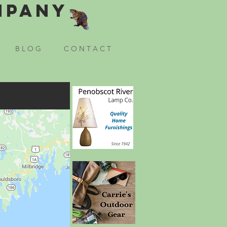
mpany
B L O G
C O N T A C T