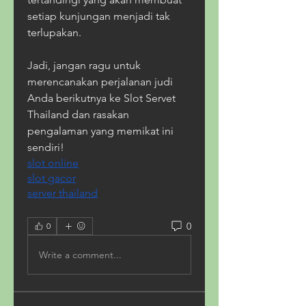
setiap kunjungan menjadi tak 
terlupakan.
Jadi, jangan ragu untuk 
merencanakan perjalanan judi 
Anda berikutnya ke Slot Servet 
Thailand dan rasakan 
pengalaman yang memikat ini 
sendiri!
slot online
slot gacor
server thailand
0
0
Write a comment...