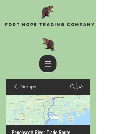
Fort Hope Trading Company
Groups
Penobscott River Trade Route