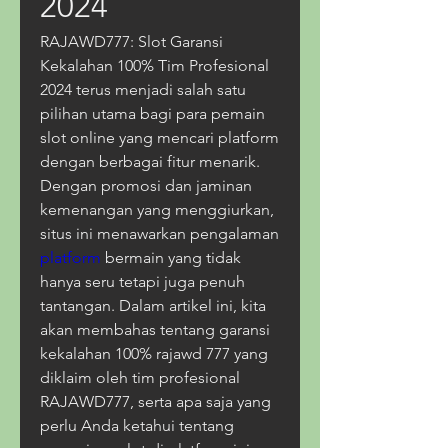
2024
RAJAWD777: Slot Garansi 
Kekalahan 100% Tim Profesional 
2024 terus menjadi salah satu 
pilihan utama bagi para pemain 
slot online yang mencari platform 
dengan berbagai fitur menarik. 
Dengan promosi dan jaminan 
kemenangan yang menggiurkan, 
situs ini menawarkan pengalaman 
platform
 bermain yang tidak 
hanya seru tetapi juga penuh 
tantangan. Dalam artikel ini, kita 
akan membahas tentang garansi 
kekalahan 100% rajawd 777 yang 
diklaim oleh tim profesional 
RAJAWD777, serta apa saja yang 
perlu Anda ketahui tentang 