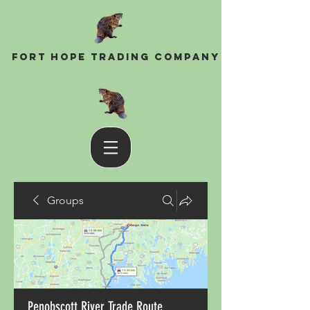
Fort Hope Trading Company
Groups
Penobscott River Trade Route