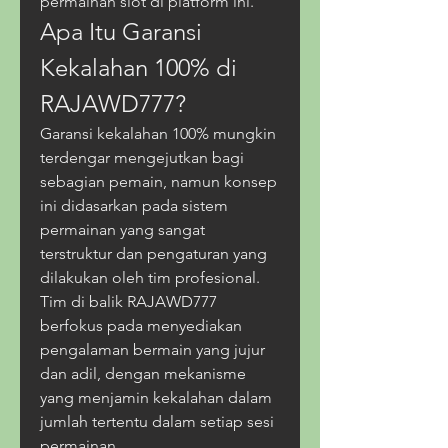
permainan slot di platform ini.
Apa Itu Garansi 
Kekalahan 100% di 
RAJAWD777?
Garansi kekalahan 100% mungkin 
terdengar mengejutkan bagi 
sebagian pemain, namun konsep 
ini didasarkan pada sistem 
permainan yang sangat 
terstruktur dan pengaturan yang 
dilakukan oleh tim profesional. 
Tim di balik RAJAWD777 
berfokus pada menyediakan 
pengalaman bermain yang jujur 
dan adil, dengan mekanisme 
yang menjamin kekalahan dalam 
jumlah tertentu dalam setiap sesi 
permainan.