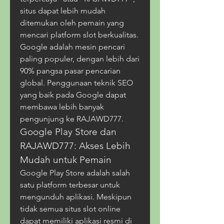
situs dapat lebih mudah 
ditemukan oleh pemain yang 
mencari platform slot berkualitas. 
Google adalah mesin pencari 
paling populer, dengan lebih dari 
90% pangsa pasar pencarian 
global. Penggunaan teknik SEO 
yang baik pada Google dapat 
membawa lebih banyak 
pengunjung ke RAJAWD777.
Google Play Store dan 
RAJAWD777: Akses Lebih 
Mudah untuk Pemain
Google Play Store adalah salah 
satu platform terbesar untuk 
mengunduh aplikasi. Meskipun 
tidak semua situs slot online 
dapat memiliki aplikasi resmi di 