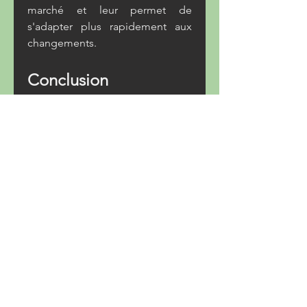
marché et leur permet de 
s'adapter plus rapidement aux 
changements.
Conclusion
En conclusion, la description du 
poste de rappel ChatGPT 
Français révèle l'importance de 
cet outil dans le milieu 
professionnel actuel. Avec des 
responsabilités qui vont de 
l'interaction avec les utilisateurs à 
la génération de contenu, 
ChatGPT s'affirme comme un 
atout précieux pour les 
entreprises. Les compétences 
requises, telles que la maîtrise du 
langage et l'adaptabilité, sont 