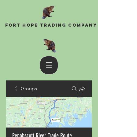
Fort Hope Trading Company
Groups
Penobscott River Trade Route