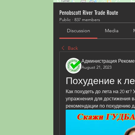
Penobscott River Trade Route
Public
·
837 members
Discussion
Media
Back
Администрация Рекоме
August 21, 2023
Похудение к лет
Как похудеть до лета на 20 кг?
упражнения для достижения в
рекомендации по похудению д