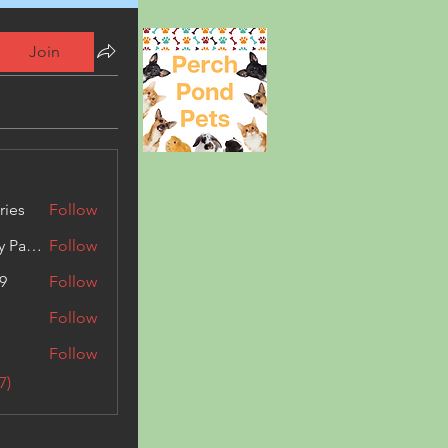
Join
ries
Follow
Kashmir Holiday Package
Follow
9
Follow
Follow
Follow
7)