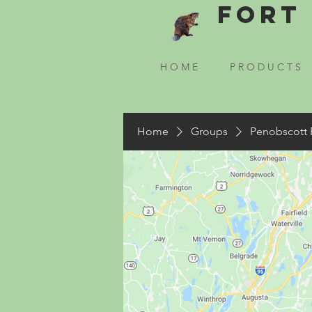
Fort 
H O M E
P R O D U C T S
Home
Groups
Penobscott 