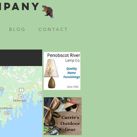
mpany
B L O G
C O N T A C T