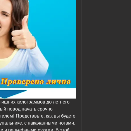
лишних килограммов до летнего 
ный повод начать срочно 
тилем! Представьте, как вы будете 
упальнике, с накачанными ногами, 
 и рельефными руками. В этой 