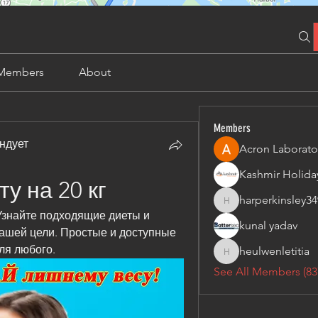
Members
About
Members
ндует
Acron Laborato
у на 20 кг
harperkinsley34
harperkinsley349
 Узнайте подходящие диеты и 
kunal yadav
ашей цели. Простые и доступные 
ля любого.
heulwenletitia
heulwenletitia
See All Members (83