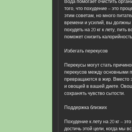
Вода помогает очистить органи
того, что похудение – это проц
этим советам, но много питате
времени и усилий, вы должны 
похудеть на 20 кг к лету, пить 
поможет снизить калорийност
Избегать перекусов
Перекусы могут стать причиной
перекусов между основными п
превращаются в жир. Вместо э
и овощей в вашей диете. Овощ
сохранять чувство сытости.
Поддержка близких
Похудение к лету на 20 кг – эт
достичь этой цели, когда мы в