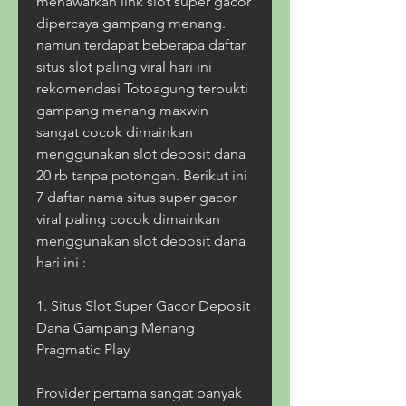
menawarkan link slot super gacor 
dipercaya gampang menang. 
namun terdapat beberapa daftar 
situs slot paling viral hari ini 
rekomendasi Totoagung terbukti 
gampang menang maxwin 
sangat cocok dimainkan 
menggunakan slot deposit dana 
20 rb tanpa potongan. Berikut ini 
7 daftar nama situs super gacor 
viral paling cocok dimainkan 
menggunakan slot deposit dana 
hari ini : 
1. Situs Slot Super Gacor Deposit 
Dana Gampang Menang 
Pragmatic Play
Provider pertama sangat banyak 