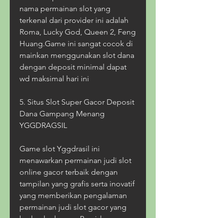
nama permainan slot yang 
terkenal dari provider ini adalah 
Roma, Lucky God, Queen 2, Feng 
Huang.Game ini sangat cocok di 
mainkan menggunakan slot dana 
dengan deposit minimal dapat 
wd maksimal hari ini
5. Situs Slot Super Gacor Deposit 
Dana Gampang Menang 
YGGDRAGSIL
Game slot Yggdrasil ini 
menawarkan permainan judi slot 
online gacor terbaik dengan 
tampilan yang grafis serta inovatif 
yang memberikan pengalaman 
permainan judi slot gacor yang 