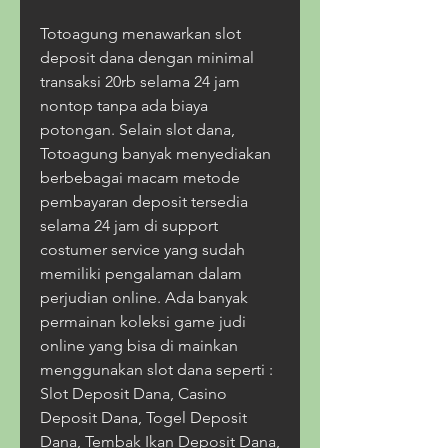
Totoagung menawarkan slot 
deposit dana dengan minimal 
transaksi 20rb selama 24 jam 
nontop tanpa ada biaya 
potongan. Selain slot dana, 
Totoagung banyak menyediakan 
berbebagai macam metode 
pembayaran deposit tersedia 
selama 24 jam di support 
costumer service yang sudah 
memiliki pengalaman dalam 
perjudian online. Ada banyak 
permainan koleksi game judi 
online yang bisa di mainkan 
menggunakan slot dana seperti : 
Slot Deposit Dana, Casino 
Deposit Dana, Togel Deposit 
Dana, Tembak Ikan Deposit Dana, 