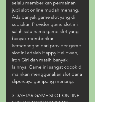
selalu memberikan permainan 
judi slot online mudah menang. 
Ada banyak game slot yang di 
sediakan Provider game slot ini 
salah satu nama game slot yang 
banyak memberikan 
kemenangan dari provider game 
slot ini adalah Happy Hallowen, 
Iron Girl dan masih banyak 
lainnya. Game ini sangat cocok di 
mainkan menggunakan slot dana 
dipercaya gampang menang.
3 DAFTAR GAME SLOT ONLINE 
SUPER GACOR GAMPANG 
MENANG MAXWIN HARI INI
Totoagung adalah salah satu situs 
judi 
slot gacor maxwin
 yang 