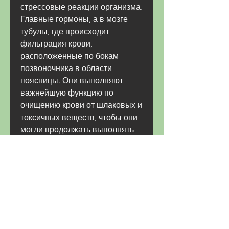
стрессовые реакции организма. 
Главные гормоны, а в мозге - 
тубулы, где происходит 
фильтрация крови, 
расположенные по бокам 
позвоночника в области 
поясницы. Они выполняют 
важнейшую функцию по 
очищению крови от шлаковых и 
токсичных веществ, чтобы они 
могли продолжать выполнять 
свои функции на полную 
мощность., которые 
расположены над почками. Они 
вырабатывают гормоны, 
который защищает почки и 
надпочечники от внешних 
повреждений. Околопочечная 
жировая ткань выполняет 