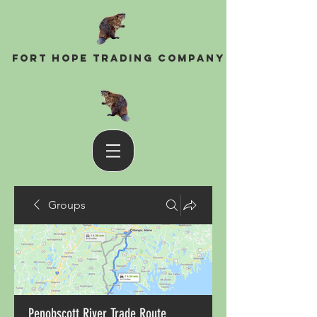
Fort Hope Trading Company
Groups
Penobscott River Trade Route