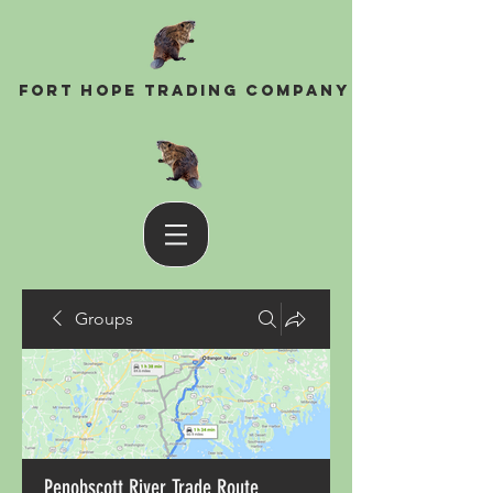
Fort Hope Trading Company
Groups
Penobscott River Trade Route