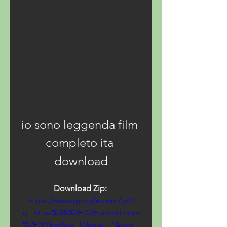
io sono leggenda film 
completo ita 
download
Download Zip: 
https://www.google.com/url?
q=https%3A%2F%2Furlcod.com
%2F2tYtmi&sa=D&sntz=1&usg=