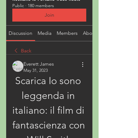
Public
·
180 members
Join
Discussion
Media
Members
About
Back
Everett James
May 31, 2023
Scarica Io sono 
leggenda in 
italiano: il film di 
fantascienza con 