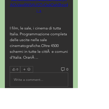
AOvVaw0W5AUGTvOs6Oah0hpz4
i_x
I film, le sale, i cinema di tutta 
Italia. Programmazione completa 
delle uscite nelle sale 
cinematografiche.Oltre 4500 
schermi in tutte le cittÃ  e comuni 
d'Italia. OrariÂ ... 
0
0
Write a comment...
About
Welcome to Coastal Trade Route