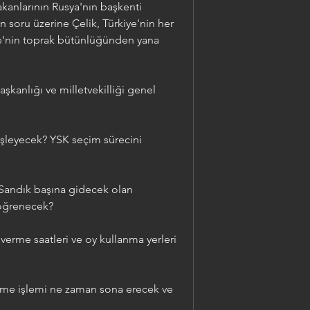
anlarının Rusya'nın başkenti 
 soru üzerine Çelik, Türkiye'nin her 
e'nin toprak bütünlüğünden yana 
anlığı ve milletvekilliği genel 
işleyecek? YSK seçim sürecini 
andık başına gidecek olan 
 öğrenecek?
rme saatleri ve oy kullanma yerleri 
me işlemi ne zaman sona erecek ve 