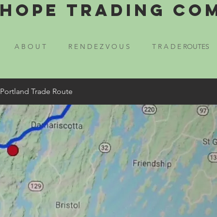
Hope Trading Co
A B O U T
R E N D E Z V O U S
T R A D E ROUTES
 Portland Trade Route