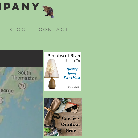
mpany
B L O G
C O N T A C T