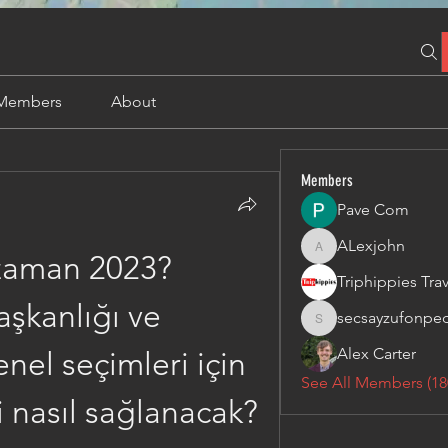
Members
About
Members
Pave Com
ALexjohn
ALexjohn
zaman 2023? 
kanlığı ve 
secsayzufonpe
secsayzufonpedi
Alex Carter
enel seçimleri için 
See All Members (18
i nasıl sağlanacak?