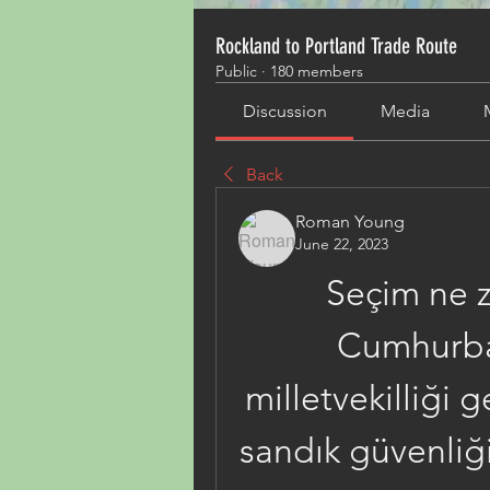
Rockland to Portland Trade Route
Public
·
180 members
Discussion
Media
Back
Roman Young
June 22, 2023
Seçim ne 
Cumhurbaş
milletvekilliği g
sandık güvenliğ