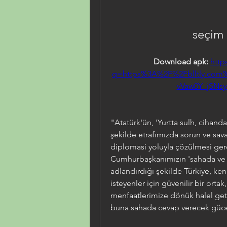
seçim
Download apk: 
http
q=https%3A%2F%2Fblltly.co
vVaw0Y_jSNs
"Atatürk'ün, 'Yurtta sulh, cihanda s
şekilde etrafımızda sorun ve sava
diplomasi yoluyla çözülmesi gere
Cumhurbaşkanımızın 'sahada ve m
adlandırdığı şekilde Türkiye, k
isteyenler için güvenilir bir orta
menfaatlerimize dönük halel geti
buna sahada cevap verecek güc