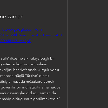
 ne zaman
s://www.google.com/url?
m%2F2uo5Xb&sa=D&sntz=1&usg=AO
yGB3iRUdZLmsPpF
ulh' ilkesine sıkı sıkıya bağlı bir 
ş istemediğimizi, sorunların 
ktiğini her defasında vurguluyoruz. 
asada güçlü Türkiye' olarak 
endisiyle masada müzakere etmek 
k, güvenilir bir muhataptır ama hak ve 
rici davranışlar olduğu zaman da 
e sahip olduğumuz görülmektedir."