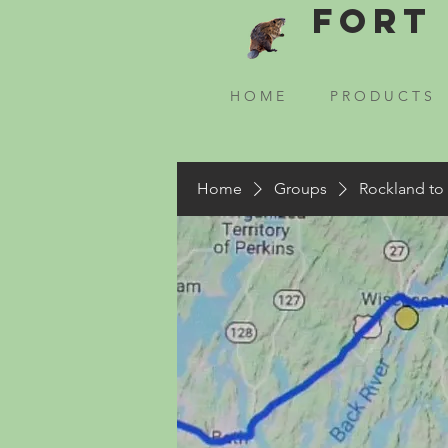
Fort 
H O M E
P R O D U C T S
Home
Groups
Rockland to