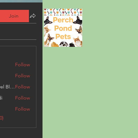
Join
Follow
Follow
Triphippies Travel Blog
Follow
di
Follow
Follow
0)