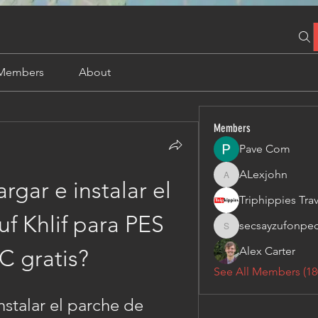
Members
About
Members
Pave Com
ALexjohn
ALexjohn
ar e instalar el 
f Khlif para PES 
secsayzufonpe
secsayzufonpedi
Alex Carter
C gratis?
See All Members (18
talar el parche de 