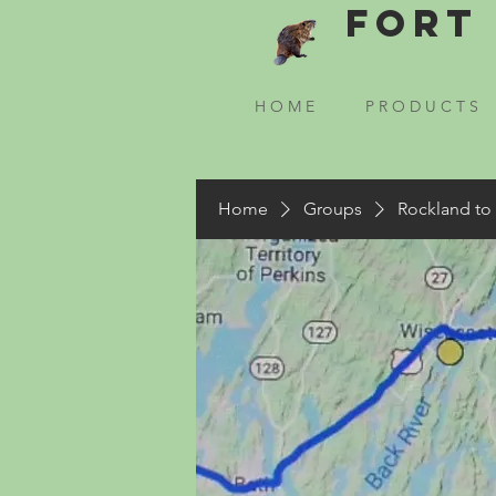
Fort 
H O M E
P R O D U C T S
Home
Groups
Rockland to