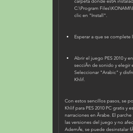
carpeta donde estÃ instalad
C:\Program Files\KONAMI\Pr
clic en "Install".
Esperar a que se complete la
Abrir el juego PES 2010 y en
secciÃn de sonido y elegir 
Seleccionar "Arabic" y disfr
Khlif.
Con estos sencillos pasos, se po
Khlif para PES 2010 PC gratis y 
narraciones en Ãrabe. El parche
las versiones del juego y no afect
AdemÃs, se puede desinstalar fÃc