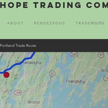
Hope Trading Co
A B O U T
R E N D E Z V O U S
T R A D E ROUTES
 Portland Trade Route