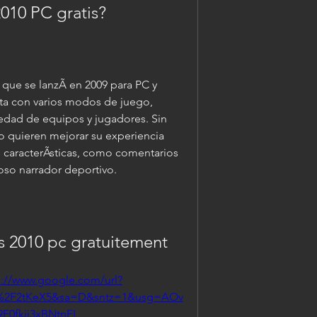
2010 PC gratis?
que se lanzÃ en 2009 para PC y 
nta con varios modos de juego, 
iedad de equipos y jugadores. Sin 
 quieren mejorar su experiencia 
caracterÃsticas, como comentarios 
oso narrador deportivo.
es 2010 pc gratuitement
s://www.google.com/url?
m%2F2tKeX5&sa=D&sntz=1&usg=AOv
9F0fkji3xBNtnFL