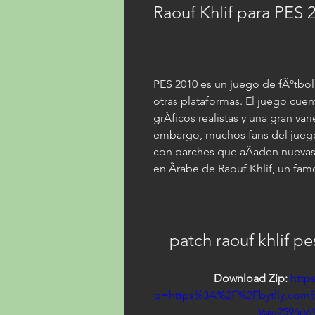
Raouf Khlif para PES 
PES 2010 es un juego de fÃºtbol 
otras plataformas. El juego cue
grÃficos realistas y una gran var
embargo, muchos fans del juego
con parches que aÃaden nuevas 
en Ãrabe de Raouf Khlif, un fam
patch raouf khlif p
Download Zip: 
http
q=https%3A%2F%2Fbytlly.co
Vaw2596rVj