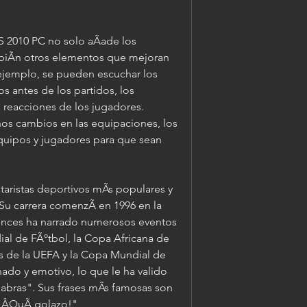
S 2010 PC no solo aÃade los 
biÃn otros elementos que mejoran 
ejemplo, se pueden escuchar los 
 antes de los partidos, los 
s reacciones de los jugadores. 
os cambios en las equipaciones, los 
uipos y jugadores para que sean 
taristas deportivos mÃs populares y 
u carrera comenzÃ en 1996 en la 
onces ha narrado numerosos eventos 
l de FÃºtbol, la Copa Africana de 
 de la UEFA y la Copa Mundial de 
ado y emotivo, lo que le ha valido 
abras". Sus frases mÃs famosas son 
 "ÂQuÃ golazo!"