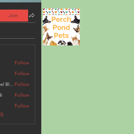
Join
Follow
Follow
Triphippies Travel Blog
Follow
di
Follow
Follow
0)