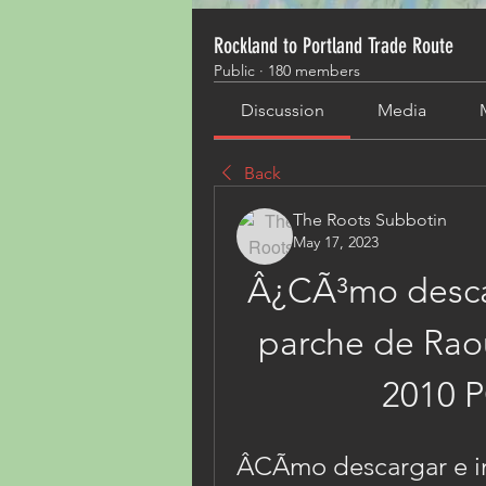
Rockland to Portland Trade Route
Public
·
180 members
Discussion
Media
Back
The Roots Subbotin
May 17, 2023
Â¿CÃ³mo descarg
parche de Raou
2010 P
ÂCÃmo descargar e ins