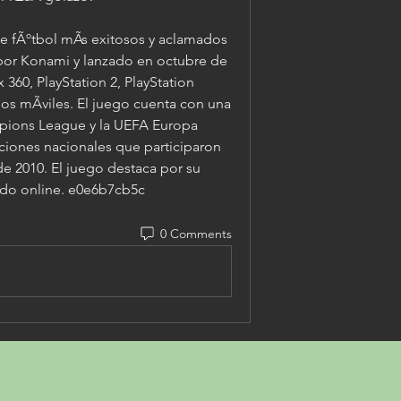
e fÃºtbol mÃs exitosos y aclamados 
 por Konami y lanzado en octubre de 
 360, PlayStation 2, PlayStation 
os mÃviles. El juego cuenta con una 
mpions League y la UEFA Europa 
iones nacionales que participaron 
e 2010. El juego destaca por su 
odo online. e0e6b7cb5c
0 Comments