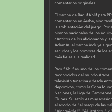
comentarios originales.
El parche de Raouf Khlif para PE
comentarios en Ãrabe, sino tam
la ambientaciÃn del juego. Por 
himnos nacionales de los equipos
cÃnticos de los aficionados y la
AdemÃs, el parche incluye algun
escudos y los nombres de los eq
mÃs fieles a la realidad.
Raouf Khlif es uno de los comen
reconocidos del mundo Ãrabe. S
televisiÃn tunecina y desde ent
deportivos, como la Copa Mundia
Naciones, la Liga de Campeones
Clubes. Su estilo es muy apasion
el apodo de "el mago de las pal
"ÂIncreÃble!", "ÂHistÃrico!" y