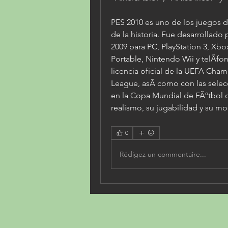
PES 2010 es uno de los juegos d
de la historia. Fue desarrollado
2009 para PC, PlayStation 3, Xbox
Portable, Nintendo Wii y telÃfon
licencia oficial de la UEFA Cha
League, asÃ como con las selecc
en la Copa Mundial de FÃºtbol d
realismo, su jugabilidad y su m
0
Rédigez un commentaire...