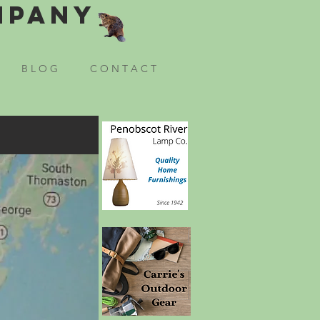
mpany
B L O G
C O N T A C T