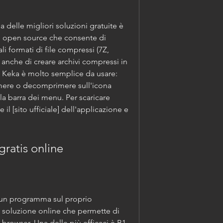
ne open source che consente di 
pali formati di file compressi (7Z, 
 anche di creare archivi compressi in 
R. Keka è molto semplice da usare: 
imere o decomprimere sull'icona 
a barra dei menu. Per scaricare 
 il [sito ufficiale] dell'applicazione e 
 gratis online
 soluzione online che permette di 
 browser. Una delle più efficaci è B1 