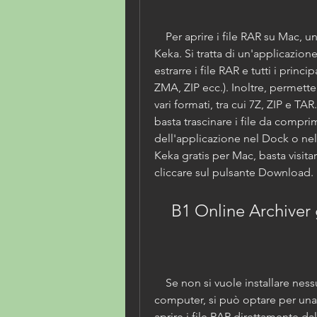
    Per aprire i file RAR su Mac, una delle migliori soluzioni gratuite è 
Keka. Si tratta di un'applicazio
estrarre i file RAR e tutti i princi
ZMA, ZIP ecc.). Inoltre, permette
vari formati, tra cui 7Z, ZIP e TA
basta trascinare i file da compr
dell'applicazione nel Dock o nell
Keka gratis per Mac, basta visitare
cliccare sul pulsante Download.
    B1 Online Archiver
    Se non si vuole installare nessun programma sul proprio 
computer, si può optare per una
aprire i file RAR direttamente dal