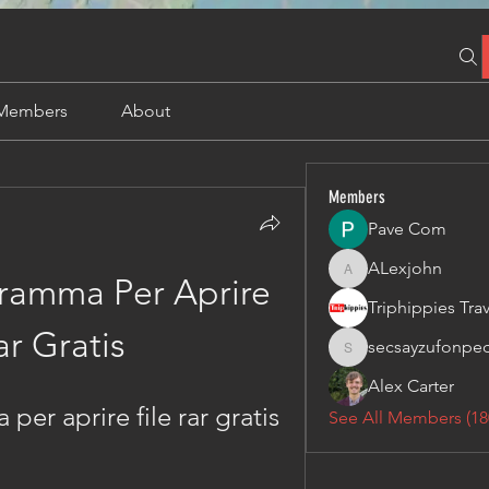
Members
About
Members
Pave Com
ALexjohn
ALexjohn
amma Per Aprire 
ar Gratis
secsayzufonpe
secsayzufonpedi
Alex Carter
r aprire file rar gratis
See All Members (18