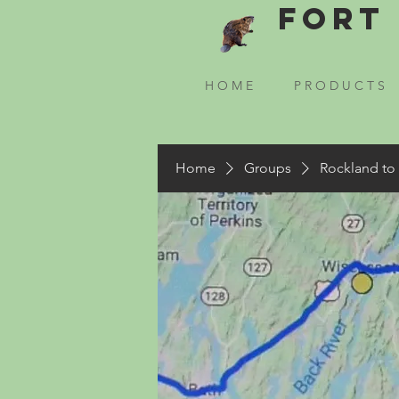
Fort 
H O M E
P R O D U C T S
Home
Groups
Rockland to