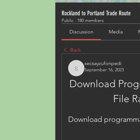
Rockland to Portland Trade Route
Public
·
180 members
Discussion
Media
Back
secsayzufonpedi
September 16, 2023
secsayzufonpedi
Download Progr
File R
Download programma pe