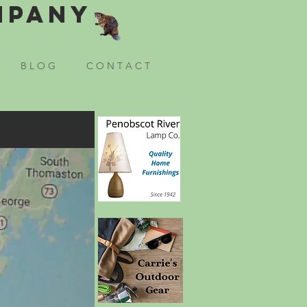
mpany
B L O G
C O N T A C T