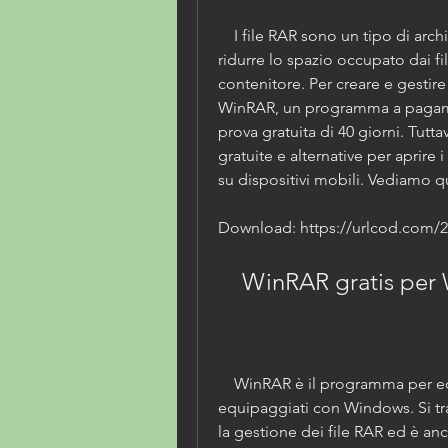
    I file RAR sono un tipo di archivio compresso che permette di 
ridurre lo spazio occupato dai fil
contenitore. Per creare e gestire i
WinRAR, un programma a pagamen
prova gratuita di 40 giorni. Tutta
gratuite e alternative per aprire 
su dispositivi mobili. Vediamo 
Download: https://urlcod.com
    WinRAR gratis p
    WinRAR è il programma per eccellenza per aprire file RAR sui PC 
equipaggiati con Windows. Si tratt
la gestione dei file RAR ed è an