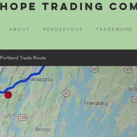
Hope Trading Co
A B O U T
R E N D E Z V O U S
T R A D E ROUTES
 Portland Trade Route