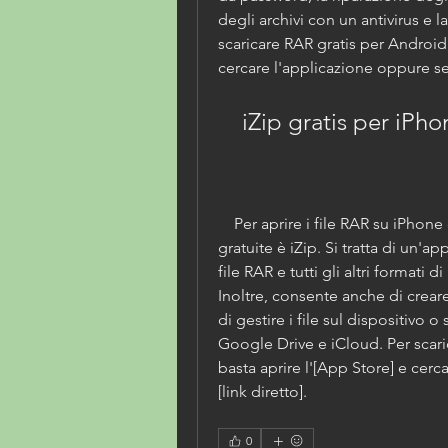
degli archivi con un antivirus e la
scaricare RAR gratis per Android, 
cercare l'applicazione oppure segu
    iZip gratis per iP
    Per aprire i file RAR su iPhone e iPad, una delle migliori app 
gratuite è iZip. Si tratta di un'ap
file RAR e tutti gli altri formati di
Inoltre, consente anche di creare
di gestire i file sul dispositivo 
Google Drive e iCloud. Per scaric
basta aprire l'[App Store] e cerc
[link diretto].
0