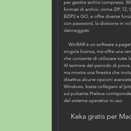
per gestire archivi compressi. Wi
formati di archivi, come ZIP, 7Z,
BZIP2 e ISO, e offre diverse funz
con password, la divisione in volu
danneggiati.
    WinRAR è un software a pagamento che costa 29,95 euro per una 
singola licenza, ma offre una vers
che consente di utilizzare tutte l
Al termine del periodo di prova,
ma mostra una finestra che invita
disattiva alcune opzioni avanzate
Windows, basta collegarsi al [sit
sul pulsante Preleva corrispondent
del sistema operativo in uso.
    Keka gratis per Ma