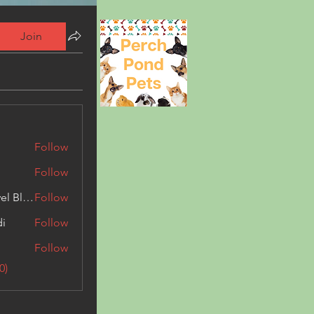
Join
Follow
Follow
Triphippies Travel Blog
Follow
di
Follow
Follow
0)